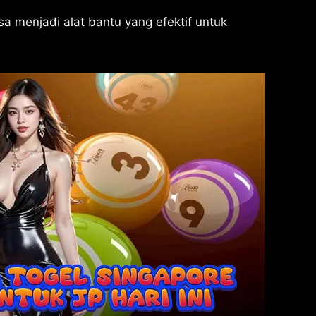
a menjadi alat bantu yang efektif untuk