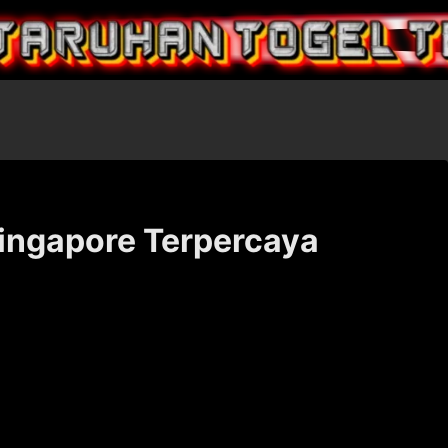
ingapore Terpercaya