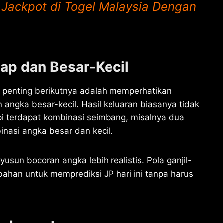
Jackpot di Togel Malaysia Dengan
nap dan Besar-Kecil
gi penting berikutnya adalah memperhatikan
angka besar-kecil. Hasil keluaran biasanya tidak
api terdapat kombinasi seimbang, misalnya dua
nasi angka besar dan kecil.
sun bocoran angka lebih realistis. Pola ganjil-
bahan untuk memprediksi JP hari ini tanpa harus