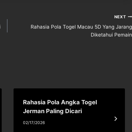
NEXT
i
Rahasia Pola Togel Macau 5D Yang Jarang
Diketahui Pemain
Rahasia Pola Angka Togel
Jerman Paling Dicari
02/17/2026