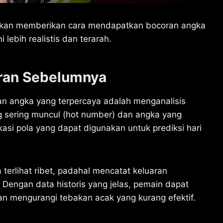
kan memberikan cara mendapatkan bocoran angka
 lebih realistis dan terarah.
aran Sebelumnya
 angka yang terpercaya adalah menganalisis
g sering muncul (hot number) dan angka yang
asi pola yang dapat digunakan untuk prediksi hari
terlihat ribet, padahal mencatat keluaran
Dengan data historis yang jelas, pemain dapat
an mengurangi tebakan acak yang kurang efektif.