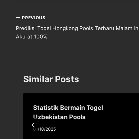
Post
PREVIOUS
Prediksi Togel Hongkong Pools Terbaru Malam In
navigation
Akurat 100%
Similar Posts
Statistik Bermain Togel
Uzbekistan Pools
01/10/2025