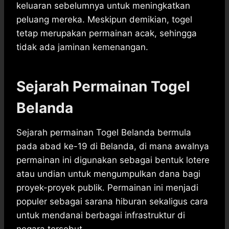
keluaran sebelumnya untuk meningkatkan
peluang mereka. Meskipun demikian, togel
tetap merupakan permainan acak, sehingga
tidak ada jaminan kemenangan.
Sejarah Permainan Togel
Belanda
Sejarah permainan Togel Belanda bermula
pada abad ke-19 di Belanda, di mana awalnya
permainan ini digunakan sebagai bentuk lotere
atau undian untuk mengumpulkan dana bagi
proyek-proyek publik. Permainan ini menjadi
populer sebagai sarana hiburan sekaligus cara
untuk mendanai berbagai infrastruktur di