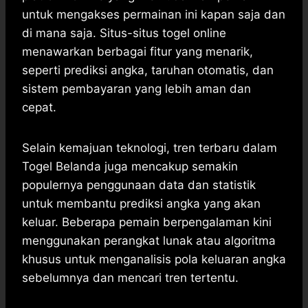
untuk mengakses permainan ini kapan saja dan
di mana saja. Situs-situs togel online
menawarkan berbagai fitur yang menarik,
seperti prediksi angka, taruhan otomatis, dan
sistem pembayaran yang lebih aman dan
cepat.
Selain kemajuan teknologi, tren terbaru dalam
Togel Belanda juga mencakup semakin
populernya penggunaan data dan statistik
untuk membantu prediksi angka yang akan
keluar. Beberapa pemain berpengalaman kini
menggunakan perangkat lunak atau algoritma
khusus untuk menganalisis pola keluaran angka
sebelumnya dan mencari tren tertentu.