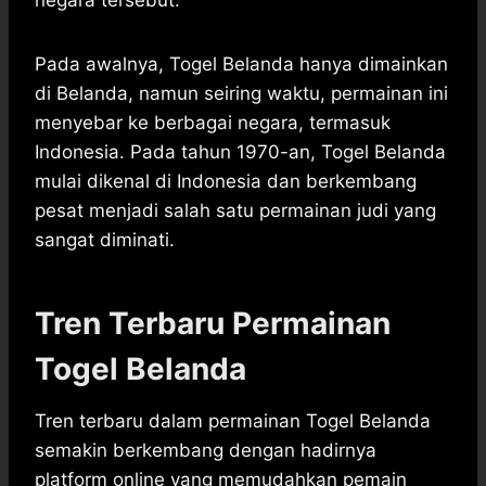
negara tersebut.
Pada awalnya, Togel Belanda hanya dimainkan
di Belanda, namun seiring waktu, permainan ini
menyebar ke berbagai negara, termasuk
Indonesia. Pada tahun 1970-an, Togel Belanda
mulai dikenal di Indonesia dan berkembang
pesat menjadi salah satu permainan judi yang
sangat diminati.
Tren Terbaru Permainan
Togel Belanda
Tren terbaru dalam permainan Togel Belanda
semakin berkembang dengan hadirnya
platform online yang memudahkan pemain