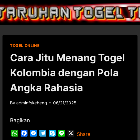
Skip
to
content
TOGEL ONLINE
Cara Jitu Menang Togel
Kolombia dengan Pola
Angka Rahasia
By
adminfskeheng
06/21/2025
Bagikan
W
F
M
T
S
L
X
Share