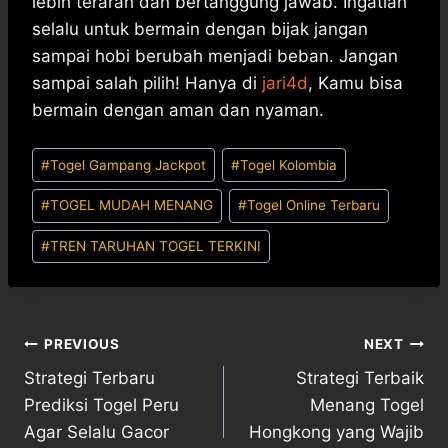
lebih terarah dan bertanggung jawab. Ingatlah
selalu untuk bermain dengan bijak jangan
sampai hobi berubah menjadi beban. Jangan
sampai salah pilih! Hanya di
jari4d
, Kamu bisa
bermain dengan aman dan nyaman.
Post
#
Togel Gampang Jackpot
#
Togel Kolombia
Tags:
#
TOGEL MUDAH MENANG
#
Togel Online Terbaru
#
TREN TARUHAN TOGEL TERKINI
Post
PREVIOUS
NEXT
Strategi Terbaru
Strategi Terbaik
navigation
Prediksi Togel Peru
Menang Togel
Agar Selalu Gacor
Hongkong yang Wajib