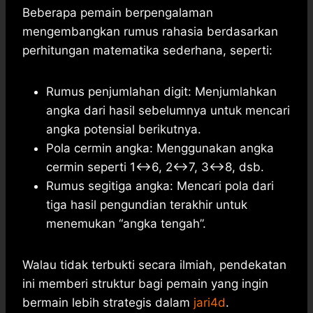
Beberapa pemain berpengalaman
mengembangkan rumus rahasia berdasarkan
perhitungan matematika sederhana, seperti:
Rumus penjumlahan digit: Menjumlahkan
angka dari hasil sebelumnya untuk mencari
angka potensial berikutnya.
Pola cermin angka: Menggunakan angka
cermin seperti 1↔6, 2↔7, 3↔8, dsb.
Rumus segitiga angka: Mencari pola dari
tiga hasil pengundian terakhir untuk
menemukan “angka tengah”.
Walau tidak terbukti secara ilmiah, pendekatan
ini memberi struktur bagi pemain yang ingin
bermain lebih strategis dalam
jari4d
.