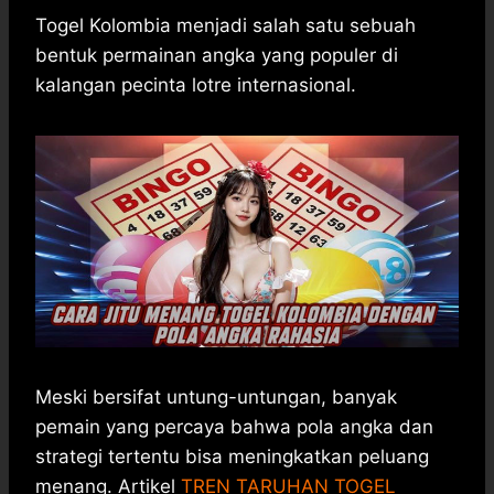
h
a
e
e
k
i
a
c
s
l
y
n
Togel Kolombia menjadi salah satu sebuah
t
e
s
e
p
e
bentuk permainan angka yang populer di
s
b
e
g
e
kalangan pecinta lotre internasional.
A
o
n
r
p
o
g
a
p
k
e
m
r
Meski bersifat untung-untungan, banyak
pemain yang percaya bahwa pola angka dan
strategi tertentu bisa meningkatkan peluang
menang. Artikel
TREN TARUHAN TOGEL