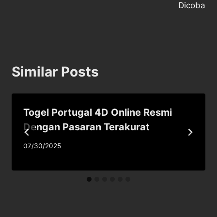
Dicoba
Similar Posts
Togel Portugal 4D Online Resmi
Dengan Pasaran Terakurat
07/30/2025