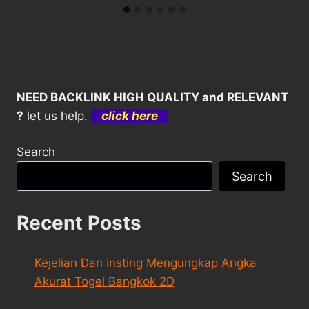
NEED BACKLINK HIGH QUALITY and RELEVANT
?
let us help.
click here
Search
Search
Recent Posts
Kejelian Dan Insting Mengungkap Angka
Akurat Togel Bangkok 2D