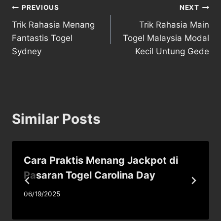
Post
PREVIOUS
NEXT
Trik Rahasia Menang
Trik Rahasia Main
navigation
Fantastis Togel
Togel Malaysia Modal
Sydney
Kecil Untung Gede
Similar Posts
Cara Praktis Menang Jackpot di
Pasaran Togel Carolina Day
06/19/2025