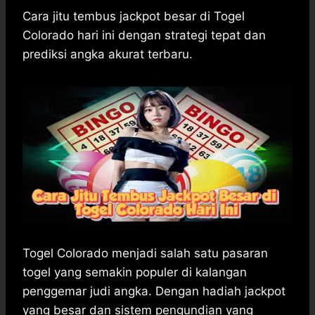
h
a
e
e
k
i
a
c
s
l
y
n
Cara jitu tembus jackpot besar di Togel
t
e
s
e
p
e
Colorado hari ini dengan strategi tepat dan
s
b
e
g
e
prediksi angka akurat terbaru.
A
o
n
r
p
o
g
a
p
k
e
m
r
Togel Colorado menjadi salah satu pasaran
togel yang semakin populer di kalangan
penggemar judi angka. Dengan hadiah jackpot
yang besar dan sistem pengundian yang