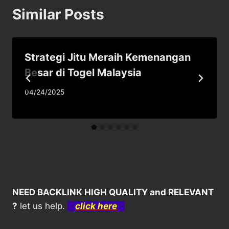
Similar Posts
Strategi Jitu Meraih Kemenangan
Besar di Togel Malaysia
04/24/2025
NEED BACKLINK HIGH QUALITY and RELEVANT
?
let us help.
click here