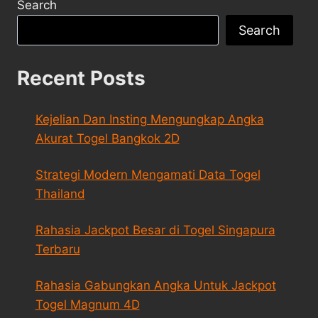
Search
Search
Recent Posts
Kejelian Dan Insting Mengungkap Angka
Akurat Togel Bangkok 2D
Strategi Modern Mengamati Data Togel
Thailand
Rahasia Jackpot Besar di Togel Singapura
Terbaru
Rahasia Gabungkan Angka Untuk Jackpot
Togel Magnum 4D