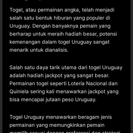
Togel, atau permainan angka, telah menjadi
salah satu bentuk hiburan yang populer di
Uruguay. Dengan banyaknya pemain yang
berharap untuk meraih hadiah besar, potensi
kemenangan dalam togel Uruguay sangat
menarik untuk dianalisis.
Salah satu daya tarik utama dari togel Uruguay
adalah hadiah jackpot yang sangat besar.
Permainan togel seperti Lotería Nacional dan
Quiniela sering kali menawarkan jackpot yang
bisa mencapai jutaan peso Uruguay.
Togel Uruguay menawarkan beragam jenis
permainan yang memungkinkan pemain