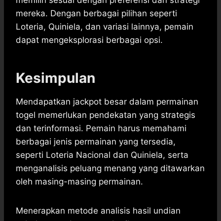
memilih sesuai dengan preferensi dan strategi
mereka. Dengan berbagai pilihan seperti
Loteria, Quiniela, dan variasi lainnya, pemain
dapat mengeksplorasi berbagai opsi.
Kesimpulan
Mendapatkan jackpot besar dalam permainan
togel memerlukan pendekatan yang strategis
dan terinformasi. Pemain harus memahami
berbagai jenis permainan yang tersedia,
seperti Loteria Nacional dan Quiniela, serta
menganalisis peluang menang yang ditawarkan
oleh masing-masing permainan.
Menerapkan metode analisis hasil undian