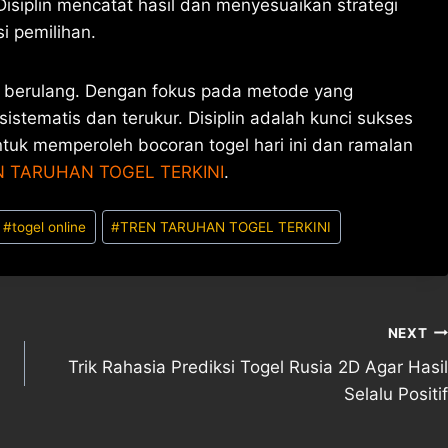
isiplin mencatat hasil dan menyesuaikan strategi
i pemilihan.
 berulang. Dengan fokus pada metode yang
istematis dan terukur. Disiplin adalah kunci sukses
tuk memperoleh bocoran togel hari ini dan ramalan
N TARUHAN TOGEL TERKINI
.
#
togel online
#
TREN TARUHAN TOGEL TERKINI
NEXT
Trik Rahasia Prediksi Togel Rusia 2D Agar Hasil
Selalu Positif