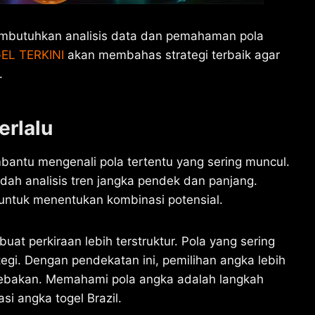
mbutuhkan analisis data dan pemahaman pola
L TERKINI
akan membahas strategi terbaik agar
.
erlalu
antu mengenali pola tertentu yang sering muncul.
ah analisis tren jangka pendek dan panjang.
untuk menentukan kombinasi potensial.
at perkiraan lebih terstruktur. Pola yang sering
gi. Dengan pendekatan ini, pemilihan angka lebih
 tebakan. Memahami pola angka adalah langkah
i angka togel Brazil.