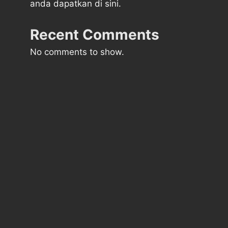
anda dapatkan di sini.
Recent Comments
No comments to show.