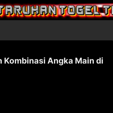
 Kombinasi Angka Main di