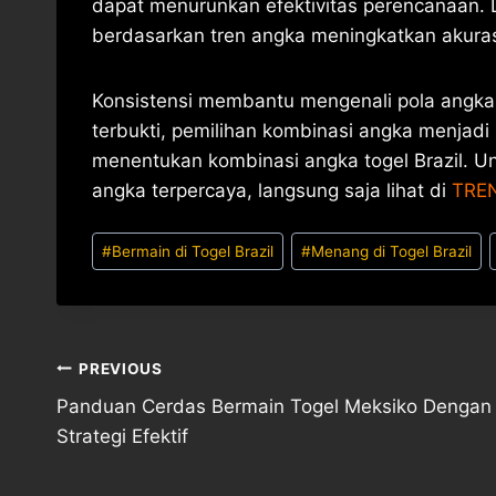
dapat menurunkan efektivitas perencanaan. D
berdasarkan tren angka meningkatkan akuras
Konsistensi membantu mengenali pola angka
terbukti, pemilihan kombinasi angka menjadi s
menentukan kombinasi angka togel Brazil. Un
angka terpercaya, langsung saja lihat di
TRE
Post
#
Bermain di Togel Brazil
#
Menang di Togel Brazil
Tags:
Post
PREVIOUS
Panduan Cerdas Bermain Togel Meksiko Dengan
navigation
Strategi Efektif