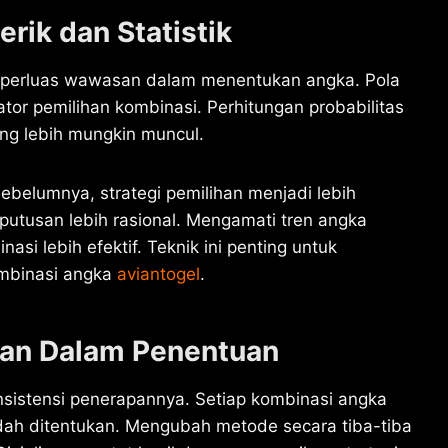
ik dan Statistik
emperluas wawasan dalam menentukan angka. Pola
tor pemilihan kombinasi. Perhitungan probabilitas
g lebih mungkin muncul.
elumnya, strategi pemilihan menjadi lebih
eputusan lebih rasional. Mengamati tren angka
i lebih efektif. Teknik ini penting untuk
mbinasi angka
aviantogel
.
nan Dalam Penentuan
nsistensi penerapannya. Setiap kombinasi angka
sudah ditentukan. Mengubah metode secara tiba-tiba