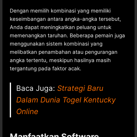
Dengan memilih kombinasi yang memiliki
keseimbangan antara angka-angka tersebut,
Anda dapat meningkatkan peluang untuk
memenangkan taruhan. Beberapa pemain juga
menggunakan sistem kombinasi yang
melibatkan penambahan atau pengurangan
angka tertentu, meskipun hasilnya masih
tergantung pada faktor acak.
Baca Juga:
Strategi Baru
Dalam Dunia Togel Kentucky
Online
Manfaatkan Software