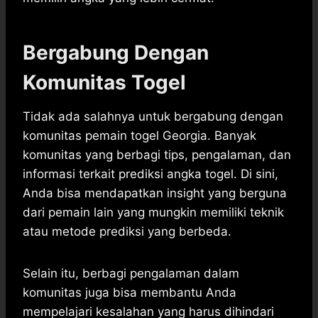
Bergabung Dengan
Komunitas Togel
Tidak ada salahnya untuk bergabung dengan
komunitas pemain togel Georgia. Banyak
komunitas yang berbagi tips, pengalaman, dan
informasi terkait prediksi angka togel. Di sini,
Anda bisa mendapatkan insight yang berguna
dari pemain lain yang mungkin memiliki teknik
atau metode prediksi yang berbeda.
Selain itu, berbagi pengalaman dalam
komunitas juga bisa membantu Anda
mempelajari kesalahan yang harus dihindari