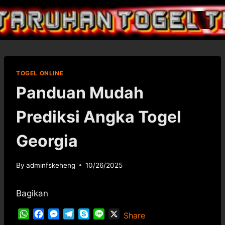
Skip
to
content
TOGEL ONLINE
Panduan Mudah
Prediksi Angka Togel
Georgia
By
adminfskeheng
10/26/2025
Bagikan
W
F
M
T
S
L
X
Share