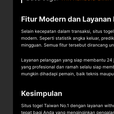
Fitur Modern dan Layanan 
Selain kecepatan dalam transaksi, situs togel 
modern. Seperti statistik angka keluar, predi
mingguan. Semua fitur tersebut dirancang un
Layanan pelanggan yang siap membantu 24 ja
yang profesional dan ramah selalu siap memb
mungkin dihadapi pemain, baik teknis maupun 
Kesimpulan
Situs togel Taiwan No.1 dengan layanan with
tepat bagi Anda yang menginginkan pengal