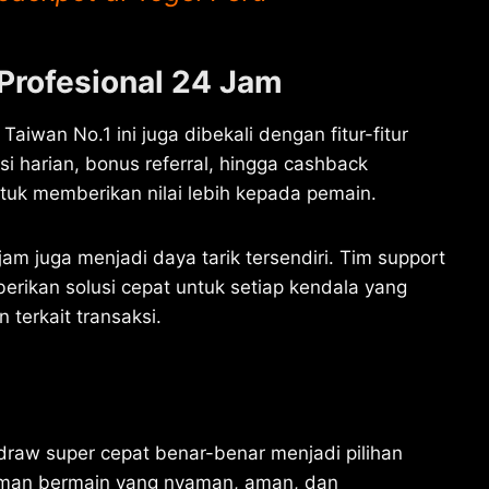
Profesional 24 Jam
Taiwan No.1 ini juga dibekali dengan fitur-fitur
ksi harian, bonus referral, hingga cashback
tuk memberikan nilai lebih kepada pemain.
m juga menjadi daya tarik tersendiri. Tim support
erikan solusi cepat untuk setiap kendala yang
terkait transaksi.
draw super cepat benar-benar menjadi pilihan
aman bermain yang nyaman, aman, dan