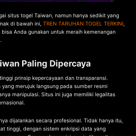
ai situs togel Taiwan, namun hanya sedikit yang
mak di bawah ini,
TREN TARUHAN TOGEL TERKINI
,
ng bisa Anda gunakan untuk meraih kemenangan
.
iwan Paling Dipercaya
tinggi prinsip kepercayaan dan transparansi.
an yang merujuk langsung pada sumber resmi
ya manipulasi. Situs ini juga memiliki legalitas
rnasional.
a dijalankan secara profesional. Tidak hanya itu,
t tinggi, dengan sistem enkripsi data yang