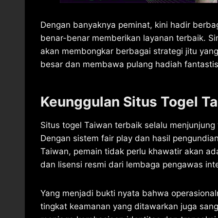
Dengan banyaknya peminat, kini hadir berbag
benar-benar memberikan layanan terbaik. Si
akan membongkar berbagai strategi jitu ya
besar dan membawa pulang hadiah fantastis
Keunggulan Situs Togel Ta
Situs togel Taiwan terbaik selalu menjunjung 
Dengan sistem fair play dan hasil pengundi
Taiwan, pemain tidak perlu khawatir akan adan
dan lisensi resmi dari lembaga pengawas inte
Yang menjadi bukti nyata bahwa operasionalny
tingkat keamanan yang ditawarkan juga sanga