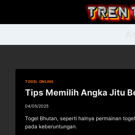
Skip
to
content
An
TOGEL ONLINE
Tips Memilih Angka Jitu B
04/05/2025
Togel Bhutan, seperti halnya permainan tog
pada keberuntungan.