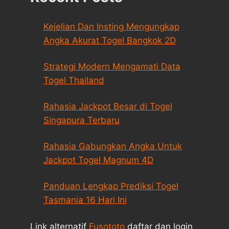
Kejelian Dan Insting Mengungkap
Angka Akurat Togel Bangkok 2D
Strategi Modern Mengamati Data
Togel Thailand
Rahasia Jackpot Besar di Togel
Singapura Terbaru
Rahasia Gabungkan Angka Untuk
Jackpot Togel Magnum 4D
Panduan Lengkap Prediksi Togel
Tasmania 16 Hari Ini
Link alternatif
Fusototo
daftar dan login