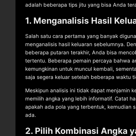
adalah beberapa tips jitu yang bisa Anda ter
1. Menganalisis Hasil Kel
Salah satu cara pertama yang banyak digun
menganalisis hasil keluaran sebelumnya. De
beberapa putaran terakhir, Anda bisa menco
tertentu. Beberapa pemain percaya bahwa an
kemungkinan untuk muncul kembali, sementar
saja segera keluar setelah beberapa waktu tid
Meskipun analisis ini tidak dapat menjamin
memilih angka yang lebih informatif. Catat h
apakah ada pola yang terbentuk, kemudian s
ada.
2. Pilih Kombinasi Angka