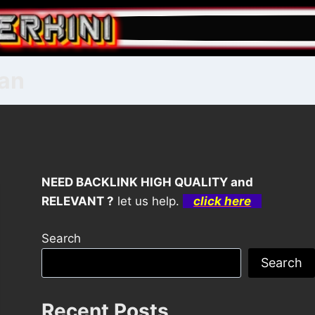
tan
NEED BACKLINK HIGH QUALITY and
RELEVANT ?
let us help.
click here
Search
Search
Recent Posts