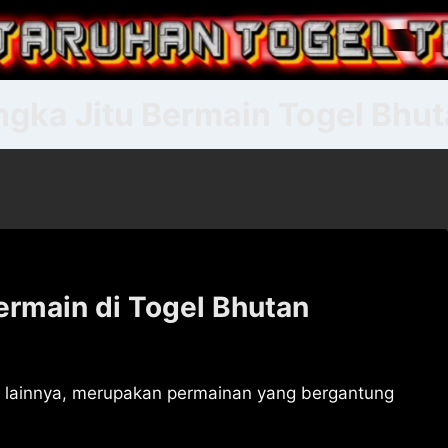
gka Jitu Bermain Togel Bhu
ermain di Togel Bhutan
el lainnya, merupakan permainan yang bergantung