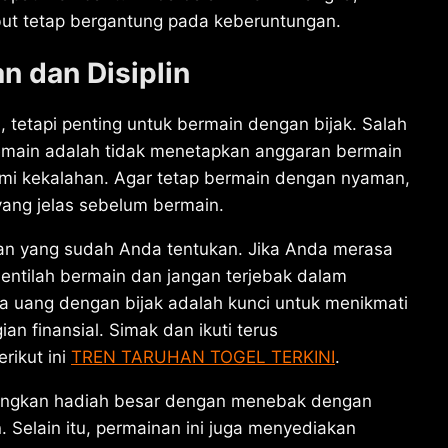
ut tetap bergantung pada keberuntungan.
n dan Disiplin
tetapi penting untuk bermain dengan bijak. Salah
pemain adalah tidak menetapkan anggaran bermain
mi kekalahan. Agar tetap bermain dengan nyaman,
ang jelas sebelum bermain.
ran yang sudah Anda tentukan. Jika Anda merasa
entilah bermain dan jangan terjebak dalam
la uang dengan bijak adalah kunci untuk menikmati
an finansial.
Simak dan ikuti terus
rikut ini
TREN TARUHAN TOGEL TERKINI
.
angkan hadiah besar dengan menebak dengan
 Selain itu, permainan ini juga menyediakan