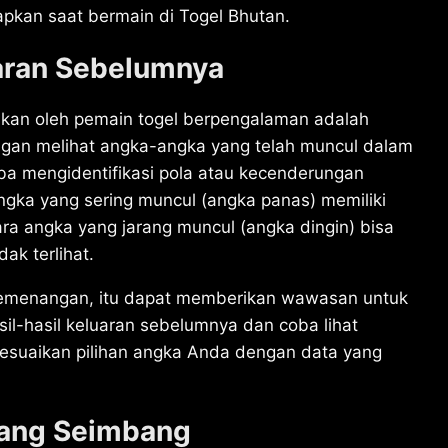
apkan saat bermain di Togel Bhutan.
uaran Sebelumnya
akan oleh pemain togel berpengalaman adalah
ngan melihat angka-angka yang telah muncul dalam
ba mengidentifikasi pola atau kecenderungan
gka yang sering muncul (angka panas) memiliki
a angka yang jarang muncul (angka dingin) bisa
ak terlihat.
 kemenangan, itu dapat memberikan wawasan untuk
asil-hasil keluaran sebelumnya dan coba lihat
esuaikan pilihan angka Anda dengan data yang
 yang Seimbang