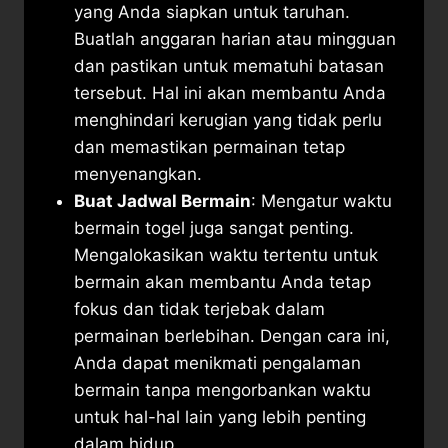
yang Anda siapkan untuk taruhan.
Buatlah anggaran harian atau mingguan
dan pastikan untuk mematuhi batasan
tersebut. Hal ini akan membantu Anda
menghindari kerugian yang tidak perlu
dan memastikan permainan tetap
menyenangkan.
Buat Jadwal Bermain
: Mengatur waktu
bermain togel juga sangat penting.
Mengalokasikan waktu tertentu untuk
bermain akan membantu Anda tetap
fokus dan tidak terjebak dalam
permainan berlebihan. Dengan cara ini,
Anda dapat menikmati pengalaman
bermain tanpa mengorbankan waktu
untuk hal-hal lain yang lebih penting
dalam hidup.