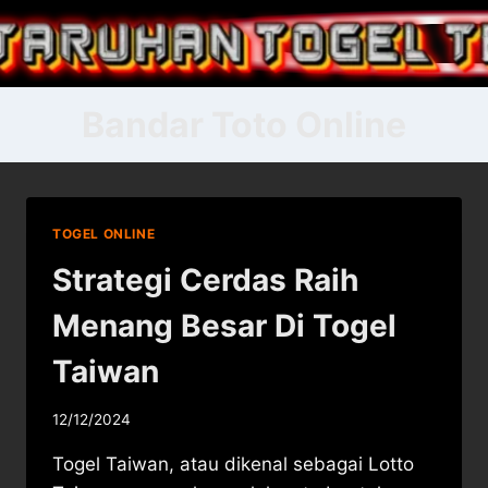
Skip
to
content
Bandar Toto Online
TOGEL ONLINE
Strategi Cerdas Raih
Menang Besar Di Togel
Taiwan
12/12/2024
Togel Taiwan, atau dikenal sebagai Lotto