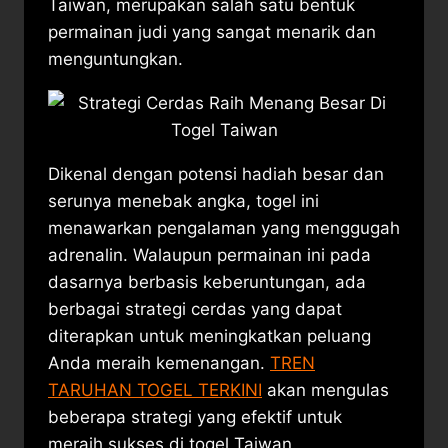
Taiwan, merupakan salah satu bentuk
permainan judi yang sangat menarik dan
menguntungkan.
Dikenal dengan potensi hadiah besar dan
serunya menebak angka, togel ini
menawarkan pengalaman yang menggugah
adrenalin. Walaupun permainan ini pada
dasarnya berbasis keberuntungan, ada
berbagai strategi cerdas yang dapat
diterapkan untuk meningkatkan peluang
Anda meraih kemenangan.
TREN
TARUHAN TOGEL TERKINI
akan mengulas
beberapa strategi yang efektif untuk
meraih sukses di togel Taiwan.