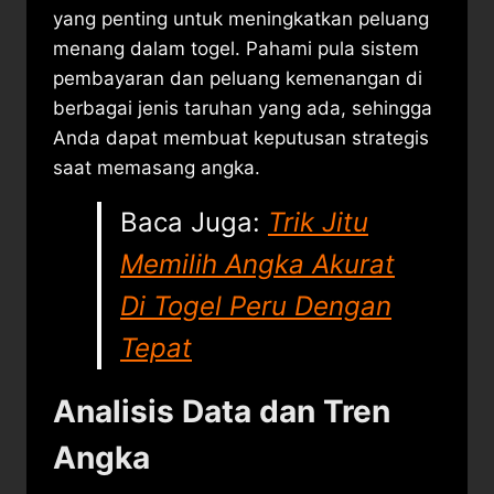
yang penting untuk meningkatkan peluang
menang dalam togel. Pahami pula sistem
pembayaran dan peluang kemenangan di
berbagai jenis taruhan yang ada, sehingga
Anda dapat membuat keputusan strategis
saat memasang angka.
Baca Juga:
Trik Jitu
Memilih Angka Akurat
Di Togel Peru Dengan
Tepat
Analisis Data dan Tren
Angka