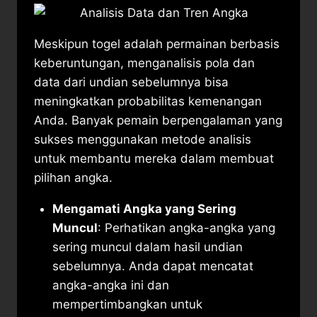
Meskipun togel adalah permainan berbasis
keberuntungan, menganalisis pola dan
data dari undian sebelumnya bisa
meningkatkan probabilitas kemenangan
Anda. Banyak pemain berpengalaman yang
sukses menggunakan metode analisis
untuk membantu mereka dalam membuat
pilihan angka.
Mengamati Angka yang Sering
Muncul
: Perhatikan angka-angka yang
sering muncul dalam hasil undian
sebelumnya. Anda dapat mencatat
angka-angka ini dan
mempertimbangkan untuk