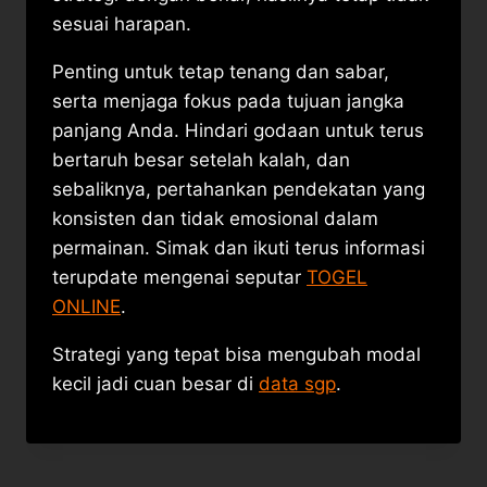
sesuai harapan.
Penting untuk tetap tenang dan sabar,
serta menjaga fokus pada tujuan jangka
panjang Anda. Hindari godaan untuk terus
bertaruh besar setelah kalah, dan
sebaliknya, pertahankan pendekatan yang
konsisten dan tidak emosional dalam
permainan. Simak dan ikuti terus informasi
terupdate mengenai seputar
TOGEL
ONLINE
.
Strategi yang tepat bisa mengubah modal
kecil jadi cuan besar di
data sgp
.