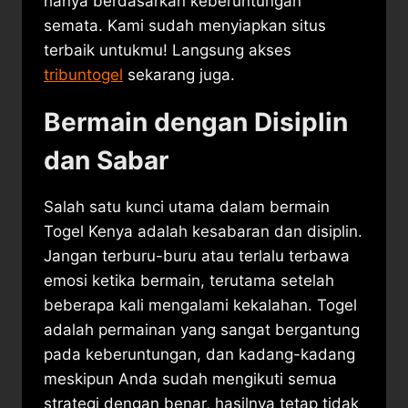
hanya berdasarkan keberuntungan
semata. Kami sudah menyiapkan situs
terbaik untukmu! Langsung akses
tribuntogel
sekarang juga.
Bermain dengan Disiplin
dan Sabar
Salah satu kunci utama dalam bermain
Togel Kenya adalah kesabaran dan disiplin.
Jangan terburu-buru atau terlalu terbawa
emosi ketika bermain, terutama setelah
beberapa kali mengalami kekalahan. Togel
adalah permainan yang sangat bergantung
pada keberuntungan, dan kadang-kadang
meskipun Anda sudah mengikuti semua
strategi dengan benar, hasilnya tetap tidak