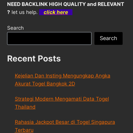
NEED BACKLINK HIGH QUALITY and RELEVANT
?
let us help.
click here
Search
Search
Recent Posts
Kejelian Dan Insting Mengungkap Angka
Akurat Togel Bangkok 2D
Strategi Modern Mengamati Data Togel
Thailand
Rahasia Jackpot Besar di Togel Singapura
Terbaru