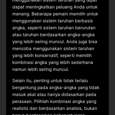
menggunakan sistem taruhan yang tepat
dapat meningkatkan peluang Anda untuk
menang. Beberapa pemain memilih untuk
menggunakan sistem taruhan berbasis
angka, seperti sistem taruhan berurutan
atau taruhan berdasarkan angka-angka
yang lebih sering muncul. Anda juga bisa
mencoba menggunakan sistem taruhan
yang lebih konservatif, seperti memilih
kombinasi angka yang lebih sederhana
namun lebih sering muncul.
Selain itu, penting untuk tidak terlalu
bergantung pada angka-angka yang tidak
masuk akal atau hanya didasarkan pada
perasaan. Pilihlah kombinasi angka yang
realistis dan berdasarkan analisis, bukan