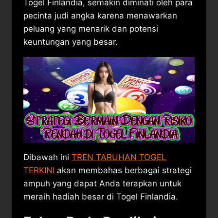
Togel Finlandia, semakin diminati oleh para
pecinta judi angka karena menawarkan
peluang yang menarik dan potensi
keuntungan yang besar.
Dibawah ini
TREN TARUHAN TOGEL
TERKINI
akan membahas berbagai strategi
ampuh yang dapat Anda terapkan untuk
meraih hadiah besar di Togel Finlandia.