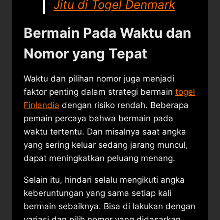
Jitu di Togel Denmark
Bermain Pada Waktu dan
Nomor yang Tepat
Waktu dan pilihan nomor juga menjadi
faktor penting dalam strategi bermain
togel
Finlandia
dengan risiko rendah. Beberapa
pemain percaya bahwa bermain pada
waktu tertentu. Dan misalnya saat angka
yang sering keluar sedang jarang muncul,
dapat meningkatkan peluang menang.
Selain itu, hindari selalu mengikuti angka
keberuntungan yang sama setiap kali
bermain sebaiknya. Bisa di lakukan dengan
variasi dan pilih nomor yang didasarkan