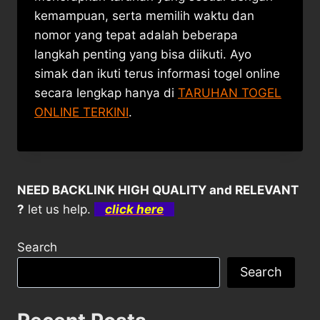
kemampuan, serta memilih waktu dan
nomor yang tepat adalah beberapa
langkah penting yang bisa diikuti. Ayo
simak dan ikuti terus informasi togel online
secara lengkap hanya di
TARUHAN TOGEL
ONLINE TERKINI
.
NEED BACKLINK HIGH QUALITY and RELEVANT
?
let us help.
click here
Search
Search