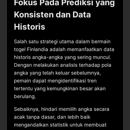
Fokus Pada Prediksi yang
Konsisten dan Data
Historis
Salah satu strategi utama dalam bermain
togel Finlandia adalah memanfaatkan data
historis angka-angka yang sering muncul.
Dengan melakukan analisis terhadap pola
angka yang telah keluar sebelumnya,
pemain dapat mengidentifikasi tren
tertentu yang kemungkinan besar akan
berulang.
Sebaiknya, hindari memilih angka secara
acak tanpa dasar, dan lebih baik
mengandalkan statistik untuk membuat