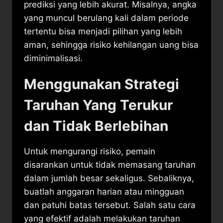
prediksi yang lebih akurat. Misalnya, angka
yang muncul berulang kali dalam periode
tertentu bisa menjadi pilihan yang lebih
aman, sehingga risiko kehilangan uang bisa
diminimalisasi.
Menggunakan Strategi
Taruhan Yang Terukur
dan Tidak Berlebihan
Untuk mengurangi risiko, pemain
disarankan untuk tidak memasang taruhan
dalam jumlah besar sekaligus. Sebaliknya,
buatlah anggaran harian atau mingguan
dan patuhi batas tersebut. Salah satu cara
yang efektif adalah melakukan taruhan