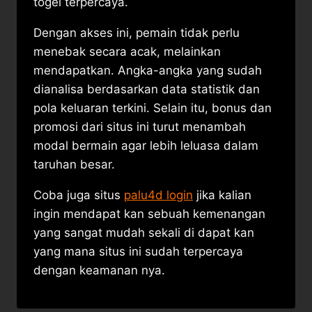
togel terpercaya.
Dengan akses ini, pemain tidak perlu
menebak secara acak, melainkan
mendapatkan. Angka-angka yang sudah
dianalisa berdasarkan data statistik dan
pola keluaran terkini. Selain itu, bonus dan
promosi dari situs ini turut menambah
modal bermain agar lebih leluasa dalam
taruhan besar.
Coba juga situs
palu4d login
jika kalian
ingin mendapat kan sebuah kemenangan
yang sangat mudah sekali di dapat kan
yang mana situs ini sudah terpercaya
dengan keamanan nya.