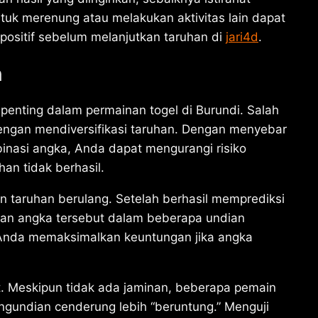
tuk merenung atau melakukan aktivitas lain dapat
ositif sebelum melanjutkan taruhan di
jari4d
.
n
 penting dalam permainan togel di Burundi.​ Salah
engan mendiversifikasi taruhan. Dengan menyebar
inasi angka, Anda dapat mengurangi risiko
han tidak berhasil.
n taruhan berulang. Setelah berhasil memprediksi
kan angka tersebut dalam beberapa undian
u Anda memaksimalkan keuntungan jika angka
t. Meskipun tidak ada jaminan, beberapa pemain
ngundian cenderung lebih “beruntung.” Menguji