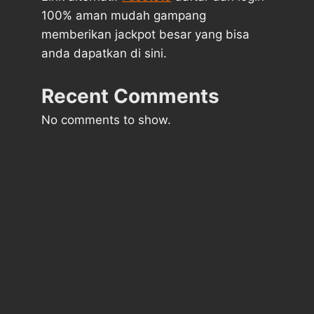
100% aman mudah gampang
memberikan jackpot besar yang bisa
anda dapatkan di sini.
Recent Comments
No comments to show.