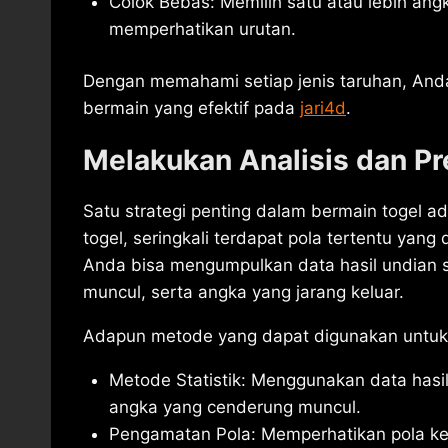
Colok Bebas: Memilih satu atau lebih angk
memperhatikan urutan.
Dengan memahami setiap jenis taruhan, Anda
bermain yang efektif pada
jari4d
.
Melakukan Analisis dan Pr
Satu strategi penting dalam bermain togel a
togel, seringkali terdapat pola tertentu yang 
Anda bisa mengumpulkan data hasil undian 
muncul, serta angka yang jarang keluar.
Adapun metode yang dapat digunakan untuk an
Metode Statistik: Menggunakan data hasi
angka yang cenderung muncul.
Pengamatan Pola: Memperhatikan pola kel