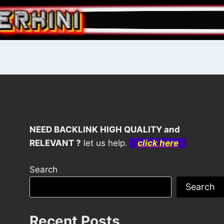
NEED BACKLINK HIGH QUALITY and
RELEVANT ?
let us help.
click here
Search
Search
Recent Posts