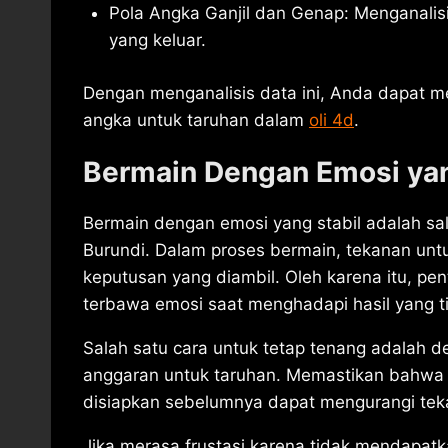
Pola Angka Ganjil dan Genap: Menganalis
yang keluar.
Dengan menganalisis data ini, Anda dapat m
angka untuk taruhan dalam
oli 4d
.
Bermain Dengan Emosi yan
Bermain dengan emosi yang stabil adalah sal
Burundi.​ Dalam proses bermain, tekanan un
keputusan yang diambil. Oleh karena itu, pe
terbawa emosi saat menghadapi hasil yang t
Salah satu cara untuk tetap tenang adalah
anggaran untuk taruhan. Memastikan bahw
disiapkan sebelumnya dapat mengurangi tek
Jika merasa frustasi karena tidak mendapatka