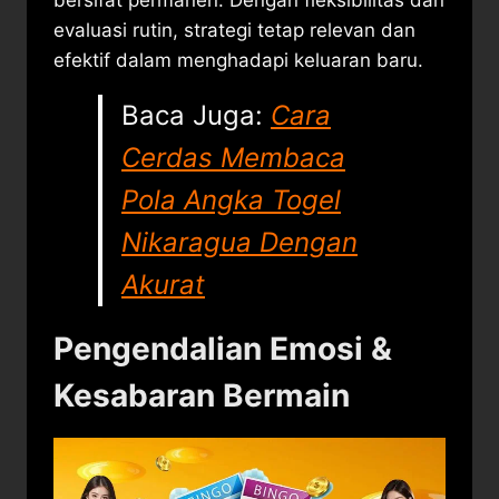
bersifat permanen. Dengan fleksibilitas dan
evaluasi rutin, strategi tetap relevan dan
efektif dalam menghadapi keluaran baru.
Baca Juga:
Cara
Cerdas Membaca
Pola Angka Togel
Nikaragua Dengan
Akurat
Pengendalian Emosi &
Kesabaran Bermain