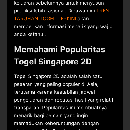
keluaran sebelumnya untuk menyusun
prediksi lebih rasional. Dibawah ini
TREN
TARUHAN TOGEL TERKINI
akan
memberikan informasi menarik yang wajib
anda ketahui.
Memahami Popularitas
Togel Singapore 2D
Togel Singapore 2D adalah salah satu
pasaran yang paling populer di Asia,
terutama karena kestabilan jadwal
pengeluaran dan reputasi hasil yang relatif
transparan. Popularitas ini membuatnya
menarik bagi pemain yang ingin
memadukan keberuntungan dengan