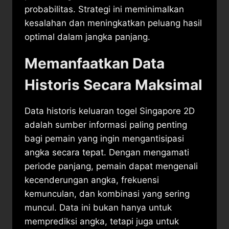
probabilitas. Strategi ini meminimalkan
kesalahan dan meningkatkan peluang hasil
optimal dalam jangka panjang.
Memanfaatkan Data
Historis Secara Maksimal
Data historis keluaran togel Singapore 2D
adalah sumber informasi paling penting
bagi pemain yang ingin mengantisipasi
angka secara tepat. Dengan mengamati
periode panjang, pemain dapat mengenali
kecenderungan angka, frekuensi
kemunculan, dan kombinasi yang sering
muncul. Data ini bukan hanya untuk
memprediksi angka, tetapi juga untuk