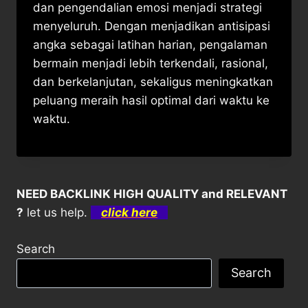
dan pengendalian emosi menjadi strategi
menyeluruh. Dengan menjadikan antisipasi
angka sebagai latihan harian, pengalaman
bermain menjadi lebih terkendali, rasional,
dan berkelanjutan, sekaligus meningkatkan
peluang meraih hasil optimal dari waktu ke
waktu.
NEED BACKLINK HIGH QUALITY and RELEVANT
?
let us help.
click here
Search
Search