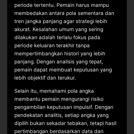
periode tertentu. Pemain harus mampu
membedakan antara pola sementara dan
tren jangka panjang agar strategi lebih
akurat. Kesalahan umum yang sering
dilakukan adalah terlalu fokus pada
periode keluaran terakhir tanpa
mempertimbangkan histori yang lebih
panjang. Dengan analisis yang tepat,
pemain dapat membuat keputusan yang
lebih objektif dan terukur.
Selain itu, memahami pola angka
membantu pemain mengurangi risiko
pengambilan keputusan impulsif. Dengan
pendekatan analitis, setiap angka yang
dipilih bukan sekadar tebakan, tetapi hasil
pertimbangan berdasarkan data dan