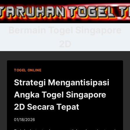
Skip
to
content
Bermain Togel Singapore
2D
TOGEL ONLINE
Strategi Mengantisipasi
Angka Togel Singapore
2D Secara Tepat
01/18/2026