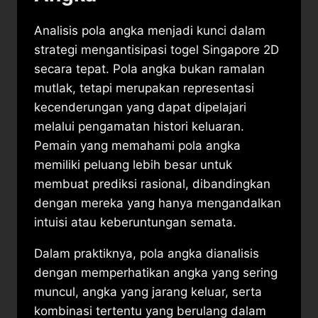
Analisis pola angka menjadi kunci dalam
strategi mengantisipasi togel Singapore 2D
secara tepat. Pola angka bukan ramalan
mutlak, tetapi merupakan representasi
kecenderungan yang dapat dipelajari
melalui pengamatan histori keluaran.
Pemain yang memahami pola angka
memiliki peluang lebih besar untuk
membuat prediksi rasional, dibandingkan
dengan mereka yang hanya mengandalkan
intuisi atau keberuntungan semata.
Dalam praktiknya, pola angka dianalisis
dengan memperhatikan angka yang sering
muncul, angka yang jarang keluar, serta
kombinasi tertentu yang berulang dalam