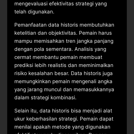
mengevaluasi efektivitas strategi yang
telah digunakan.
Pemanfaatan data historis membutuhkan
ketelitian dan objektivitas. Pemain harus
mampu memisahkan tren jangka panjang
dengan pola sementara. Analisis yang
cermat membantu pemain membuat
prediksi lebih realistis dan meminimalkan
risiko kesalahan besar. Data historis juga
memungkinkan pemain mengenali angka
yang jarang muncul dan memasukkannya
dalam strategi kombinasi.
Selain itu, data historis bisa menjadi alat
ukur keberhasilan strategi. Pemain dapat
menilai apakah metode yang digunakan