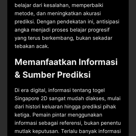
belajar dari kesalahan, memperbaiki
metode, dan meningkatkan akurasi
prediksi. Dengan pendekatan ini, antisipasi
angka menjadi proses belajar progresif
yang terus berkembang, bukan sekadar
tebakan acak.
Memanfaatkan Informasi
& Sumber Prediksi
Di era digital, informasi tentang togel
Singapore 2D sangat mudah diakses, mulai
dari histori keluaran hingga prediksi pihak
ketiga. Pemain pintar menggunakan
informasi sebagai referensi, bukan penentu
mutlak keputusan. Terlalu banyak informasi