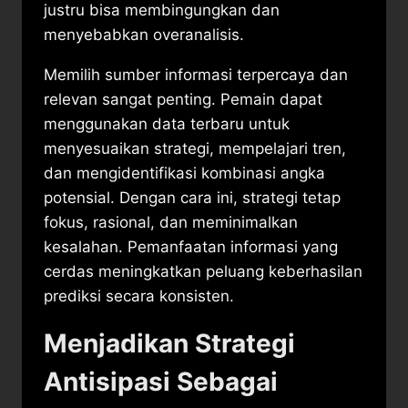
justru bisa membingungkan dan
menyebabkan overanalisis.
Memilih sumber informasi terpercaya dan
relevan sangat penting. Pemain dapat
menggunakan data terbaru untuk
menyesuaikan strategi, mempelajari tren,
dan mengidentifikasi kombinasi angka
potensial. Dengan cara ini, strategi tetap
fokus, rasional, dan meminimalkan
kesalahan. Pemanfaatan informasi yang
cerdas meningkatkan peluang keberhasilan
prediksi secara konsisten.
Menjadikan Strategi
Antisipasi Sebagai