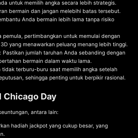
da untuk memilih angka secara lebih strategis.
ran bermain dan jangan melebihi batas tersebut.
bantu Anda bermain lebih lama tanpa risiko
nda pemula, pertimbangkan untuk memulai dengan
n 3D yang menawarkan peluang menang lebih tinggi.
 Pastikan jumlah taruhan Anda sebanding dengan
a bertahan bermain dalam waktu lama.
tidak terburu-buru saat memilih angka setelah
putusan, sehingga penting untuk berpikir rasional.
l Chicago Day
euntungan, antara lain:
rkan hadiah jackpot yang cukup besar, yang
n.