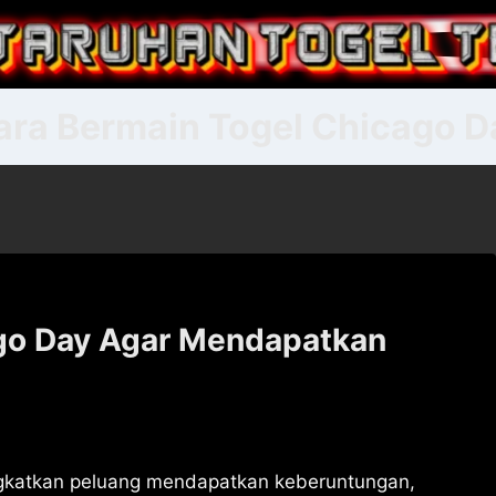
ara Bermain Togel Chicago D
go Day Agar Mendapatkan
gkatkan peluang mendapatkan keberuntungan,