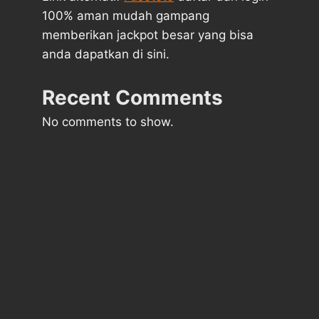
100% aman mudah gampang
memberikan jackpot besar yang bisa
anda dapatkan di sini.
Recent Comments
No comments to show.