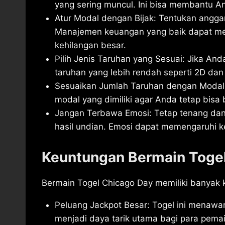
yang sering muncul. Ini bisa membantu An
Atur Modal dengan Bijak: Tentukan angga
Manajemen keuangan yang baik dapat mem
kehilangan besar.
Pilih Jenis Taruhan yang Sesuai: Jika A
taruhan yang lebih rendah seperti 2D da
Sesuaikan Jumlah Taruhan dengan Modal:
modal yang dimiliki agar Anda tetap bis
Jangan Terbawa Emosi: Tetap tenang dan 
hasil undian. Emosi dapat memengaruhi ke
Keuntungan Bermain Toge
Bermain Togel Chicago Day memiliki banyak k
Peluang Jackpot Besar: Togel ini menawa
menjadi daya tarik utama bagi para pemai