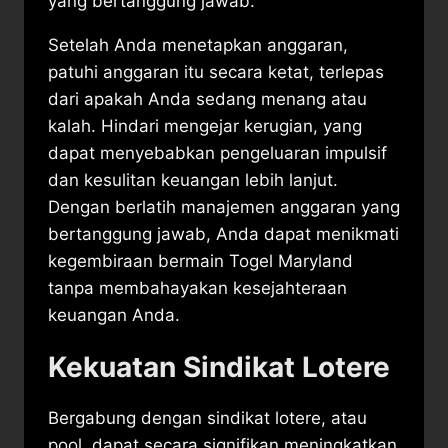
yang bertanggung jawab​.
Setelah Anda menetapkan anggaran,
patuhi anggaran itu secara ketat, terlepas
dari apakah Anda sedang menang atau
kalah. Hindari mengejar kerugian, yang
dapat menyebabkan pengeluaran impulsif
dan kesulitan keuangan lebih lanjut.
Dengan berlatih manajemen anggaran yang
bertanggung jawab, Anda dapat menikmati
kegembiraan bermain Togel Maryland
tanpa membahayakan kesejahteraan
keuangan Anda.
Kekuatan Sindikat Lotere
Bergabung dengan sindikat lotere, atau
pool, dapat secara signifikan meningkatkan