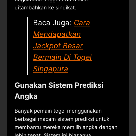
ditambahkan ke sindikat.
Baca Juga
:
Cara
Mendapatkan
Jackpot Besar
Bermain Di Togel
Singapura
Gunakan Sistem Prediksi
Angka
Banyak pemain togel menggunakan
berbagai macam sistem prediksi untuk
membantu mereka memilih angka dengan
lebih tepat. Sistem ini biasanya