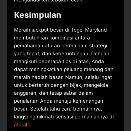
Kesimpulan
Meraih jackpot besar di Togel Maryland
membutuhkan kombinasi antara
pemahaman aturan permainan, strategi
yang tepat, dan keberuntungan. Dengan
mengikuti beberapa tips di atas, Anda
dapat meningkatkan peluang menang dan
meraih hadiah besar. Namun, selalu ingat
untuk bertaruh dengan bijak, mengelola
anggaran, dan tetap sabar dalam
perjalanan Anda menuju kemenangan
besar. Setelah tahu cara bermainnya,
langsung nikmati sensasi permainannya di
atas4d
.