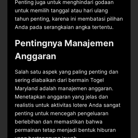
Penting juga untuk menghindari godaan
untuk memilih tanggal atau hari ulang
tahun penting, karena ini membatasi pilihan
Anda pada serangkaian angka tertentu.
Pentingnya Manajemen
Anggaran
Salah satu aspek yang paling penting dan
sering diabaikan dari bermain Togel
Maryland adalah manajemen anggaran. ​
Menetapkan anggaran yang jelas dan
realistis untuk aktivitas lotere Anda sangat
penting untuk mencegah pengeluaran
berlebihan dan memastikan bahwa
permainan tetap menjadi bentuk hiburan