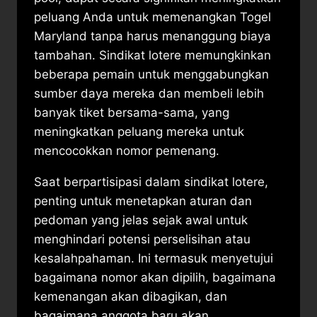
peluang Anda untuk memenangkan Togel
Maryland tanpa harus menanggung biaya
tambahan. Sindikat lotere memungkinkan
beberapa pemain untuk menggabungkan
sumber daya mereka dan membeli lebih
banyak tiket bersama-sama, yang
meningkatkan peluang mereka untuk
mencocokkan nomor pemenang.
Saat berpartisipasi dalam sindikat lotere,
penting untuk menetapkan aturan dan
pedoman yang jelas sejak awal untuk
menghindari potensi perselisihan atau
kesalahpahaman. Ini termasuk menyetujui
bagaimana nomor akan dipilih, bagaimana
kemenangan akan dibagikan, dan
bagaimana anggota baru akan