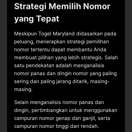
Strategi Memilih Nomor
yang Tepat
Meskipun Togel Maryland didasarkan pada
peluang, menerapkan strategi pemilihan
nomor tertentu dapat membantu Anda
membuat pilihan yang lebih strategis. Salah
satu pendekatan adalah menganalisis
nomor panas dan dingin nomor yang paling
sering dan paling jarang ditarik, masing-
masing.
Selain menganalisis nomor panas dan
dingin, pertimbangkan untuk menggunakan
campuran nomor genap dan ganjil, serta
campuran nomor tinggi dan rendah.