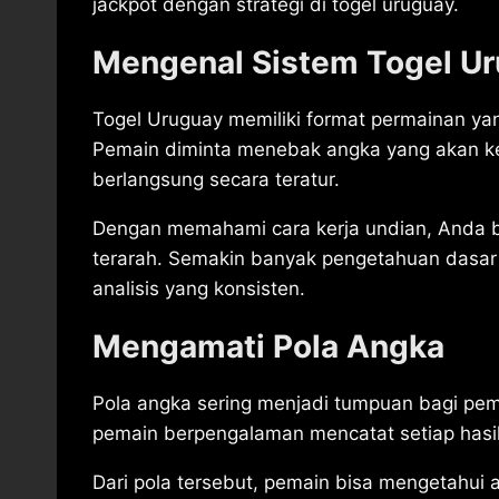
jackpot dengan strategi di togel uruguay.
Mengenal Sistem Togel U
Togel Uruguay memiliki format permainan y
Pemain diminta menebak angka yang akan kel
berlangsung secara teratur.
Dengan memahami cara kerja undian, Anda bi
terarah. Semakin banyak pengetahuan dasar
analisis yang konsisten.
Mengamati Pola Angka
Pola angka sering menjadi tumpuan bagi pema
pemain berpengalaman mencatat setiap hasil
Dari pola tersebut, pemain bisa mengetahui