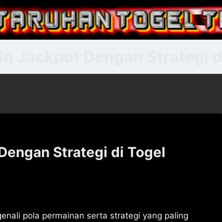
n Jackpot Dengan Strategi d
engan Strategi di Togel
ali pola permainan serta strategi yang paling