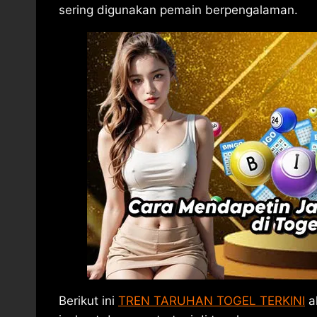
sering digunakan pemain berpengalaman.
Berikut ini
TREN TARUHAN TOGEL TERKINI
a