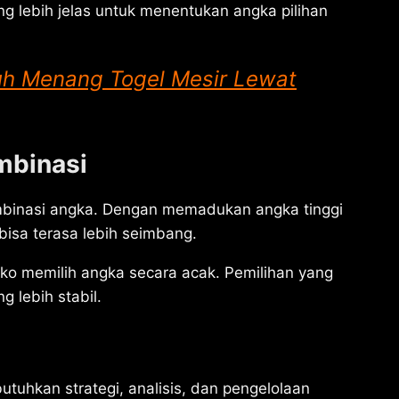
ng lebih jelas untuk menentukan angka pilihan
h Menang Togel Mesir Lewat
mbinasi
kombinasi angka. Dengan memadukan angka tinggi
bisa terasa lebih seimbang.
iko memilih angka secara acak. Pemilihan yang
 lebih stabil.
uhkan strategi, analisis, dan pengelolaan