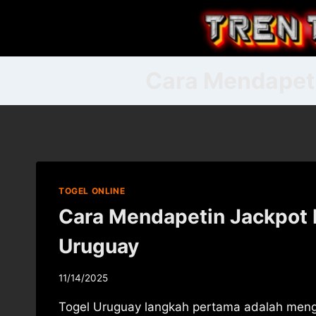
Skip
to
content
Cara Mendapeti
TOGEL ONLINE
Cara Mendapetin Jackpot D
Uruguay
11/14/2025
Togel Uruguay langkah pertama adalah mengen