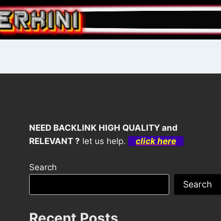
NEED BACKLINK HIGH QUALITY and
RELEVANT ?
let us help.
click here
Search
Search
Recent Posts