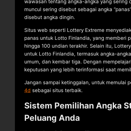
wawasan tentang angka-angka yang sering d
muncul sering disebut sebagai angka “panas
disebut angka dingin.
Situs web seperti Lottery Extreme menyediak
panas untuk Lotto Finlandia, yang memberi p
hingga 100 undian terakhir. Selain itu, Lotte
untuk Lotto Finlandia, termasuk angka-angka 
umum, dan kembar tiga. Dengan mempelajari 
keputusan yang lebih terinformasi saat memi
Jangan sampai ketinggalan, untuk memulai
4d
sebagai situs terbaik.
Sistem Pemilihan Angka S
Peluang Anda