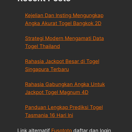
Kejelian Dan Insting Mengungkap
Angka Akurat Togel Bangkok 2D
Strategi Modern Mengamati Data
Togel Thailand
Rahasia Jackpot Besar di Togel
Singapura Terbaru
Rahasia Gabungkan Angka Untuk
Jackpot Togel Magnum 4D
Panduan Lengkap Prediksi Togel
Tasmania 16 Hari Ini
Link alternatif
Fusototo
daftar dan login