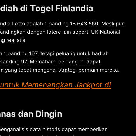
ah di Togel Finlandia
ndia Lotto adalah 1 banding 18.643.560. Meskipun
ndingkan dengan lotere lain seperti UK National
g realistis.
 1 banding 107, tetapi peluang untuk hadiah
1 banding 97. Memahami peluang ini dapat
yang tepat mengenai strategi bermain mereka.
t untuk Memenangkan Jackpot di
anas dan Dingin
menganalisis data historis dapat memberikan