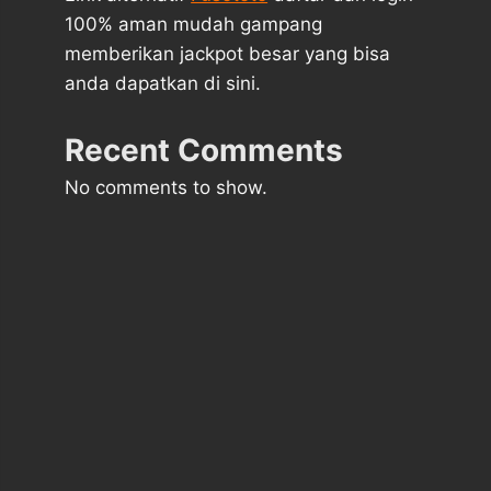
100% aman mudah gampang
memberikan jackpot besar yang bisa
anda dapatkan di sini.
Recent Comments
No comments to show.