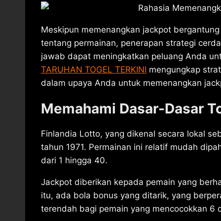
Meskipun memenangkan jackpot bergantun
tentang permainan, penerapan strategi cerd
jawab dapat meningkatkan peluang Anda untu
TARUHAN TOGEL TERKINI
mengungkap stra
dalam upaya Anda untuk memenangkan jackpo
Memahami Dasar-Dasar Tog
Finlandia Lotto, yang dikenal secara lokal se
tahun 1971. Permainan ini relatif mudah di
dari 1 hingga 40.
Jackpot diberikan kepada pemain yang berha
itu, ada bola bonus yang ditarik, yang berp
terendah bagi pemain yang mencocokkan 6 da