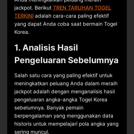
jackpot. Berikut
TREN TARUHAN TOGEL
TERKINI
adalah cara-cara paling efektif
yang dapat Anda coba saat bermain Togel
Korea.
1.
Analisis Hasil
Pengeluaran Sebelumnya
Salah satu cara yang paling efektif untuk
meningkatkan peluang Anda dalam meraih
jackpot adalah dengan menganalisis hasil
pengeluaran angka-angka Togel Korea
sebelumnya. Banyak pemain
berpengalaman yang menggunakan data
historis untuk mempelajari pola angka yang
sering muncul.