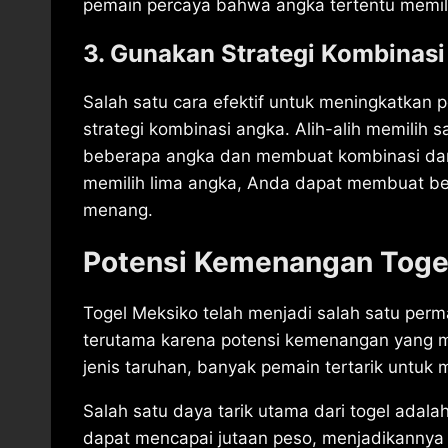
pemain percaya bahwa angka tertentu memili
3. Gunakan Strategi Kombinas
Salah satu cara efektif untuk meningkatka
strategi kombinasi angka. Alih-alih memilih 
beberapa angka dan membuat kombinasi dari
memilih lima angka, Anda dapat membuat b
menang.
Potensi Kemenangan Toge
Togel Meksiko telah menjadi salah satu perm
terutama karena potensi kemenangan yang m
jenis taruhan, banyak pemain tertarik untu
Salah satu daya tarik utama dari togel adal
dapat mencapai jutaan peso, menjadikannya s