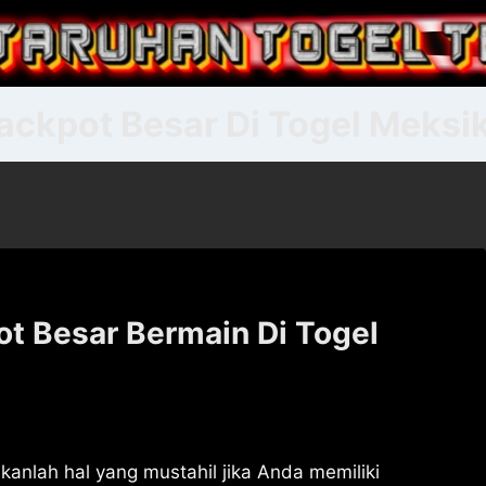
ackpot Besar Di Togel Meksi
ot Besar Bermain Di Togel
kanlah hal yang mustahil jika Anda memiliki