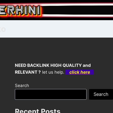
ko
NEED BACKLINK HIGH QUALITY and
RELEVANT ?
let us help.
click here
Search
Search
Recent Posts