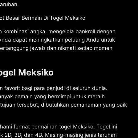
taruhan.
n kombinasi angka, mengelola bankroll dengan
, Anda dapat meningkatkan peluang Anda untuk
bertanggung jawab dan nikmati setiap momen
ogel Meksiko
n favorit bagi para penjudi di seluruh dunia.
anyak pemain yang bermimpi untuk meraih
tujuan tersebut, dibutuhkan pemahaman yang baik
ami format permainan togel Meksiko. Togel ini
k 2D, 3D, dan 4D. Masing-masing jenis taruhan