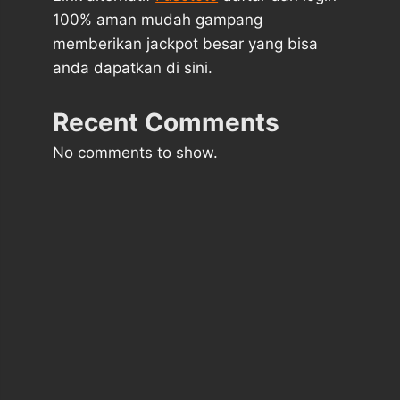
100% aman mudah gampang
memberikan jackpot besar yang bisa
anda dapatkan di sini.
Recent Comments
No comments to show.