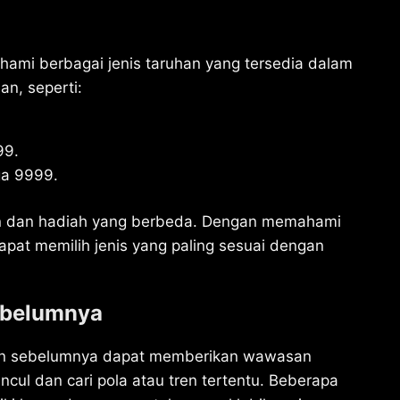
ami berbagai jenis taruhan yang tersedia dalam
an, seperti:
99.
ga 9999.
litan dan hadiah yang berbeda. Dengan memahami
apat memilih jenis yang paling sesuai dengan
Sebelumnya
dian sebelumnya dapat memberikan wawasan
cul dan cari pola atau tren tertentu. Beberapa