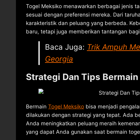
Togel Meksiko menawarkan berbagai jenis t
sesuai dengan preferensi mereka. Dari taruha
karakteristik dan peluang yang berbeda. Keb
baru, tetapi juga memberikan tantangan bag
Baca Juga:
Trik Ampuh Me
Georgia
Strategi Dan Tips Bermain
Bermain
Togel Meksiko
bisa menjadi pengal
dilakukan dengan strategi yang tepat. Ada 
Anda meningkatkan peluang meraih kemenanga
yang dapat Anda gunakan saat bermain toge