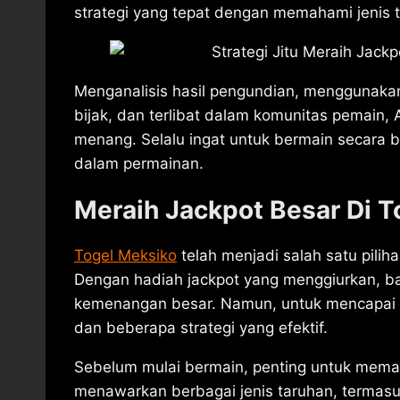
strategi yang tepat dengan memahami jenis 
Menganalisis hasil pengundian, menggunaka
bijak, dan terlibat dalam komunitas pemain
menang. Selalu ingat untuk bermain secara 
dalam permainan.
Meraih Jackpot Besar Di T
Togel Meksiko
telah menjadi salah satu piliha
Dengan hadiah jackpot yang menggiurkan, b
kemenangan besar. Namun, untuk mencapai 
dan beberapa strategi yang efektif.
Sebelum mulai bermain, penting untuk memah
menawarkan berbagai jenis taruhan, termasu