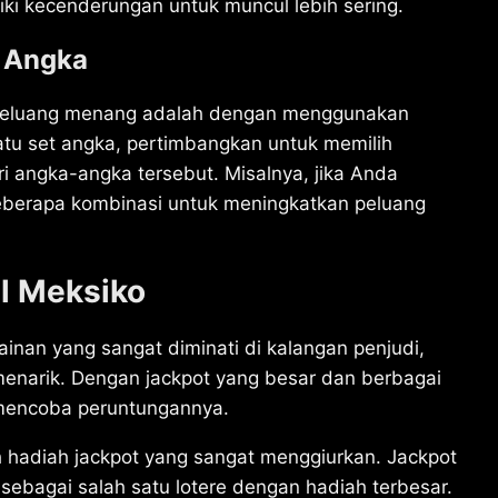
ki kecenderungan untuk muncul lebih sering.
i Angka
n peluang menang adalah dengan menggunakan
satu set angka, pertimbangkan untuk memilih
 angka-angka tersebut. Misalnya, jika Anda
eberapa kombinasi untuk meningkatkan peluang
l Meksiko
ainan yang sangat diminati di kalangan penjudi,
enarik. Dengan jackpot yang besar dan berbagai
k mencoba peruntungannya.
ah hadiah jackpot yang sangat menggiurkan. Jackpot
ebagai salah satu lotere dengan hadiah terbesar.