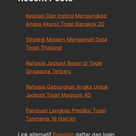
Kejelian Dan Insting Mengungkap
Angka Akurat Togel Bangkok 2D
Strategi Modern Mengamati Data
Togel Thailand
Rahasia Jackpot Besar di Togel
Singapura Terbaru
Rahasia Gabungkan Angka Untuk
Jackpot Togel Magnum 4D
Panduan Lengkap Prediksi Togel
Tasmania 16 Hari Ini
Link alternatif
Fusototo
daftar dan login