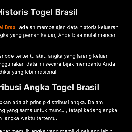
storis Togel Brasil
el Brasil
adalah mempelajari data historis keluaran
a yang pernah keluar, Anda bisa mulai mencari
riode tertentu atau angka yang jarang keluar
nggunakan data ini secara bijak membantu Anda
ksi yang lebih rasional.
ibusi Angka Togel Brasil
pkan adalah prinsip distribusi angka. Dalam
ang yang sama untuk muncul, tetapi kadang angka
m jangka waktu tertentu.
apat memilih angka yang memiliki peluang lebih