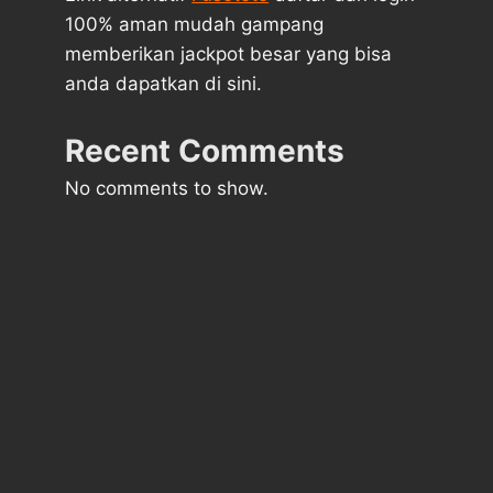
100% aman mudah gampang
memberikan jackpot besar yang bisa
anda dapatkan di sini.
Recent Comments
No comments to show.