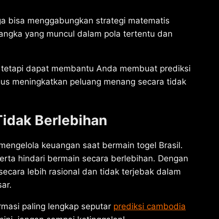
ga bisa menggabungkan strategi matematis
 angka yang muncul dalam pola tertentu dan
 tetapi dapat membantu Anda membuat prediksi
ligus meningkatkan peluang menang secara tidak
idak Berlebihan
 mengelola keuangan saat bermain togel Brasil.
rta hindari bermain secara berlebihan. Dengan
ecara lebih rasional dan tidak terjebak dalam
ar.
rmasi paling lengkap seputar
prediksi cambodia