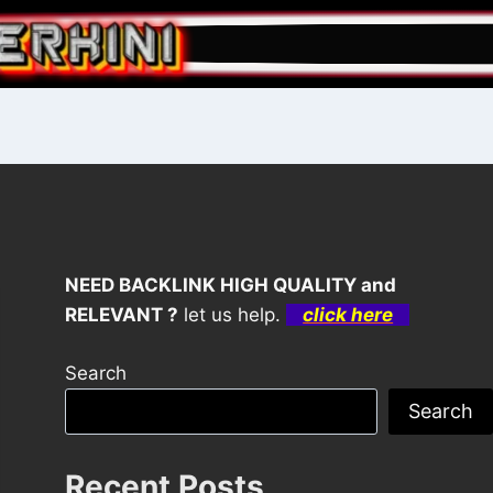
NEED BACKLINK HIGH QUALITY and
RELEVANT ?
let us help.
click here
Search
Search
Recent Posts