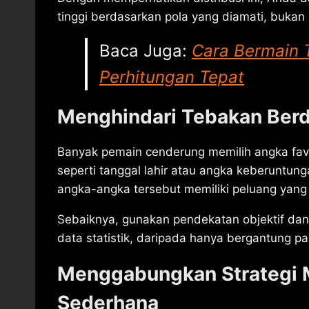
tinggi berdasarkan pola yang diamati, buka
Baca Juga:
Cara Bermain 
Perhitungan Tepat
Menghindari Tebakan Berd
Banyak pemain cenderung memilih angka favo
seperti tanggal lahir atau angka keberuntunga
angka-angka tersebut memiliki peluang yang
Sebaiknya, gunakan pendekatan objektif dan 
data statistik, daripada hanya bergantung p
Menggabungkan Strategi M
Sederhana