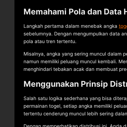
Memahami Pola dan Data Hi
Langkah pertama dalam menebak angka
tog
sebelumnya. Dengan mengumpulkan data angk
pola atau tren tertentu.
Misalnya, angka yang sering muncul dalam pe
namun memiliki peluang muncul kembali. Me
menghindari tebakan acak dan membuat predi
Menggunakan Prinsip Distr
Salah satu logika sederhana yang bisa ditera
permainan togel, setiap angka memiliki pelu
tertentu cenderung muncul lebih sering dala
Dengan memperhatikan distribusi ini, Anda d