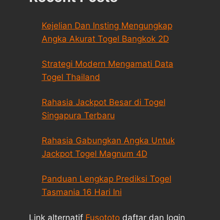
Kejelian Dan Insting Mengungkap
Angka Akurat Togel Bangkok 2D
Strategi Modern Mengamati Data
Togel Thailand
Rahasia Jackpot Besar di Togel
Singapura Terbaru
Rahasia Gabungkan Angka Untuk
Jackpot Togel Magnum 4D
Panduan Lengkap Prediksi Togel
Tasmania 16 Hari Ini
Link alternatif
Fusototo
daftar dan login