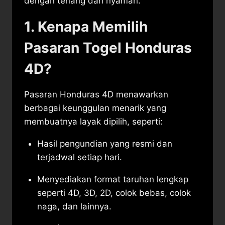
dengan tenang dan nyaman.
1. Kenapa Memilih
Pasaran Togel Honduras
4D?
Pasaran Honduras 4D menawarkan
berbagai keunggulan menarik yang
membuatnya layak dipilih, seperti:
Hasil pengundian yang resmi dan
terjadwal setiap hari.
Menyediakan format taruhan lengkap
seperti 4D, 3D, 2D, colok bebas, colok
naga, dan lainnya.