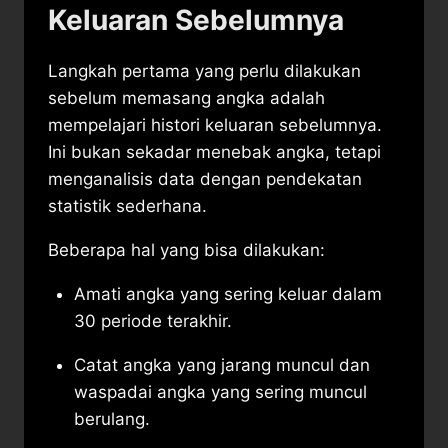
Keluaran Sebelumnya
Langkah pertama yang perlu dilakukan
sebelum memasang angka adalah
mempelajari histori keluaran sebelumnya.
Ini bukan sekadar menebak angka, tetapi
menganalisis data dengan pendekatan
statistik sederhana.
Beberapa hal yang bisa dilakukan:
Amati angka yang sering keluar dalam
30 periode terakhir.
Catat angka yang jarang muncul dan
waspadai angka yang sering muncul
berulang.