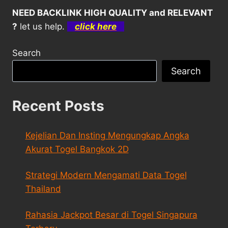
NEED BACKLINK HIGH QUALITY and RELEVANT
?
let us help.
click here
Search
Search
Recent Posts
Kejelian Dan Insting Mengungkap Angka
Akurat Togel Bangkok 2D
Strategi Modern Mengamati Data Togel
Thailand
Rahasia Jackpot Besar di Togel Singapura