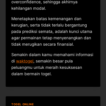
overconfidence, sehingga akhirnya
kehilangan modal.
Menetapkan batas kemenangan dan
kerugian, serta tidak terlalu bergantung
pada prediksi semata, adalah kunci utama
agar permainan tetap menyenangkan dan
tidak merugikan secara finansial.
Semakin dalam kamu memahami informasi
di
waktogel
, semakin besar pula
peluangmu untuk meraih kesuksesan
dalam bermain togel.
TOGEL ONLINE