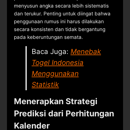
menyusun angka secara lebih sistematis
dan terukur. Penting untuk diingat bahwa
penggunaan rumus ini harus dilakukan
secara konsisten dan tidak bergantung
pada keberuntungan semata.
Baca Juga:
Menebak
Togel Indonesia
Menggunakan
Statistik
Menerapkan Strategi
Prediksi dari Perhitungan
Kalender