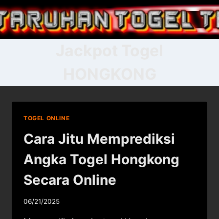
Skip
to
content
Jackpot Togel
HONGKONG
TOGEL ONLINE
Cara Jitu Memprediksi
Angka Togel Hongkong
Secara Online
06/21/2025