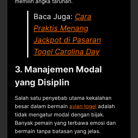
memilih angka taruhan.
Baca Juga:
Cara
Praktis Menang
Jackpot di Pasaran
Togel Carolina Day
3.
Manajemen Modal
yang Disiplin
Salah satu penyebab utama kekalahan
besar dalam bermain
avian togel
adalah
tidak mengatur modal dengan bijak.
Banyak pemain yang terbawa emosi dan
bermain tanpa batasan yang jelas.