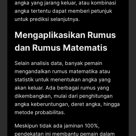
angka yang jarang keluar, atau kombinasi
angka tertentu dapat memberi petunjuk
untuk prediksi selanjutnya.
Mengaplikasikan Rumus
dan Rumus Matematis
Selain analisis data, banyak pemain
mengandalkan rumus matematika atau
statistik untuk menentukan angka yang
akan keluar. Ada berbagai rumus yang
dikembangkan, mulai dari penghitungan
angka keberuntungan, deret angka, hingga
metode probabilitas.
Meskipun tidak ada jaminan 100%,
pendekatan ini membantu pemain dalam