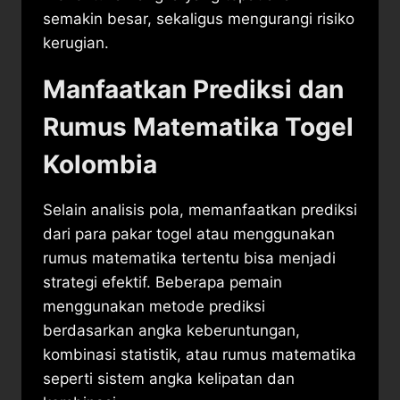
semakin besar, sekaligus mengurangi risiko
kerugian.
Manfaatkan Prediksi dan
Rumus Matematika Togel
Kolombia
Selain analisis pola, memanfaatkan prediksi
dari para pakar togel atau menggunakan
rumus matematika tertentu bisa menjadi
strategi efektif. Beberapa pemain
menggunakan metode prediksi
berdasarkan angka keberuntungan,
kombinasi statistik, atau rumus matematika
seperti sistem angka kelipatan dan