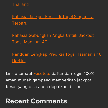
Thailand
Rahasia Jackpot Besar di Togel Singapura
Terbaru
Rahasia Gabungkan Angka Untuk Jackpot
Togel Magnum 4D
Panduan Lengkap Prediksi Togel Tasmania 16
Hari Ini
Link alternatif
Fusototo
daftar dan login 100%
aman mudah gampang memberikan jackpot
besar yang bisa anda dapatkan di sini.
Recent Comments