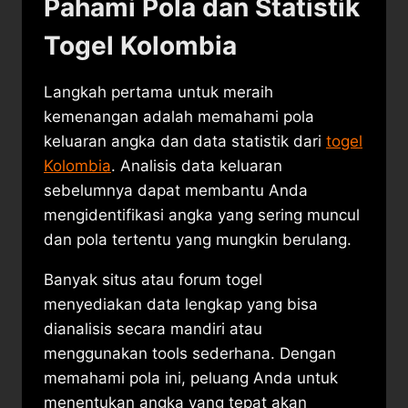
Pahami Pola dan Statistik
Togel Kolombia
Langkah pertama untuk meraih
kemenangan adalah memahami pola
keluaran angka dan data statistik dari
togel
Kolombia
. Analisis data keluaran
sebelumnya dapat membantu Anda
mengidentifikasi angka yang sering muncul
dan pola tertentu yang mungkin berulang.
Banyak situs atau forum togel
menyediakan data lengkap yang bisa
dianalisis secara mandiri atau
menggunakan tools sederhana. Dengan
memahami pola ini, peluang Anda untuk
menentukan angka yang tepat akan