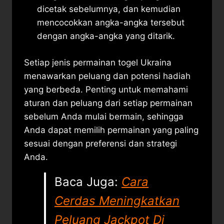
dicetak sebelumnya, dan kemudian
mencocokkan angka-angka tersebut
dengan angka-angka yang ditarik.
Setiap jenis permainan togel Ukraina
menawarkan peluang dan potensi hadiah
yang berbeda. Penting untuk memahami
aturan dan peluang dari setiap permainan
sebelum Anda mulai bermain, sehingga
Anda dapat memilih permainan yang paling
sesuai dengan preferensi dan strategi
Anda.
Baca Juga:
Cara
Cerdas Meningkatkan
Peluang Jackpot Di