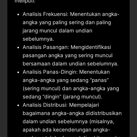
meliputi:
Analisis Frekuensi: Menentukan angka-
angka yang paling sering dan paling
jarang muncul dalam undian
sebelumnya.
Analisis Pasangan: Mengidentifikasi
pasangan angka yang sering muncul
bersamaan dalam undian sebelumnya.
Analisis Panas-Dingin: Menentukan
angka-angka yang sedang “panas”
(sering muncul) dan angka-angka yang
sedang “dingin” (jarang muncul).
Analisis Distribusi: Mempelajari
bagaimana angka-angka didistribusikan
dalam undian sebelumnya (misalnya,
apakah ada kecenderungan angka-