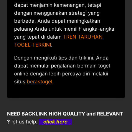
dapat menjamin kemenangan, tetapi
dengan menggunakan strategi yang
berbeda, Anda dapat meningkatkan
peluang Anda untuk memilih angka-angka
yang tepat di dalam
TREN TARUHAN
TOGEL TERKINI
.
Dengan mengikuti tips dan trik ini. Anda
dapat memulai perjalanan bermain togel
online dengan lebih percaya diri melalui
situs
berastogel
.
NEED BACKLINK HIGH QUALITY and RELEVANT
?
let us help.
click here