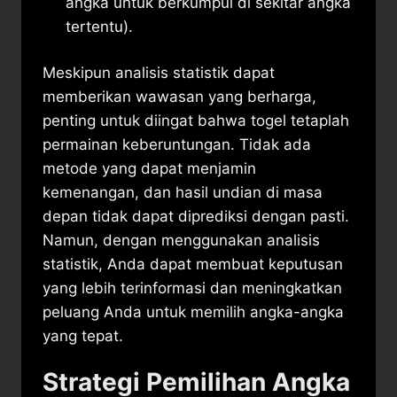
angka untuk berkumpul di sekitar angka
tertentu).
Meskipun analisis statistik dapat
memberikan wawasan yang berharga,
penting untuk diingat bahwa togel tetaplah
permainan keberuntungan. Tidak ada
metode yang dapat menjamin
kemenangan, dan hasil undian di masa
depan tidak dapat diprediksi dengan pasti.
Namun, dengan menggunakan analisis
statistik, Anda dapat membuat keputusan
yang lebih terinformasi dan meningkatkan
peluang Anda untuk memilih angka-angka
yang tepat.
Strategi Pemilihan Angka