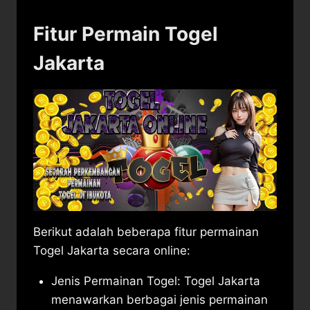
Fitur Permain Togel
Jakarta
Berikut adalah beberapa fitur permainan
Togel Jakarta secara online:
Jenis Permainan Togel: Togel Jakarta
menawarkan berbagai jenis permainan