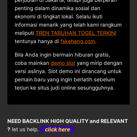
penting dalam dinamika sosial dan
ekonomi di tingkat lokal. Selalu ikuti
informasi menarik yang telah kami rangkum
meliputi
TREN TARUHAN TOGEL TERKINI
tentunya hanya di
fskeheng.com
.
Bila Anda ingin bermain hiburan gratis,
coba mainkan
demo slot
yang mirip dengan
versi aslinya. Slot demo ini dirancang untuk
pemain baru yang ingin berlatih sebelum
terjun ke situs judi online sesungguhnya.
NEED BACKLINK HIGH QUALITY and RELEVANT
?
let us help.
click here