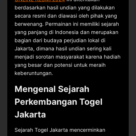
berdasarkan hasil undian yang dilakukan
secara resmi dan diawasi oleh pihak yang
berwenang. Permainan ini memiliki sejarah
yang panjang di Indonesia dan merupakan
bagian dari budaya perjudian lokal di
Jakarta, dimana hasil undian sering kali
menjadi sorotan masyarakat karena hadiah
yang besar dan potensi untuk meraih
keberuntungan.
Mengenal Sejarah
Perkembangan Togel
Jakarta
Sejarah Togel Jakarta mencerminkan