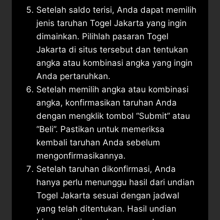
Setelah saldo terisi, Anda dapat memilih
jenis taruhan Togel Jakarta yang ingin
dimainkan. Pilihlah pasaran Togel
Jakarta di situs tersebut dan tentukan
angka atau kombinasi angka yang ingin
Anda pertaruhkan.
Setelah memilih angka atau kombinasi
angka, konfirmasikan taruhan Anda
dengan mengklik tombol “Submit” atau
“Beli”. Pastikan untuk memeriksa
kembali taruhan Anda sebelum
mengonfirmasikannya.
Setelah taruhan dikonfirmasi, Anda
hanya perlu menunggu hasil dari undian
Togel Jakarta sesuai dengan jadwal
yang telah ditentukan. Hasil undian