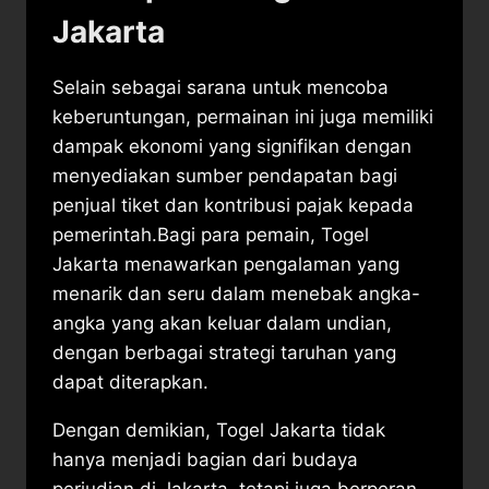
Jakarta
Selain sebagai sarana untuk mencoba
keberuntungan, permainan ini juga memiliki
dampak ekonomi yang signifikan dengan
menyediakan sumber pendapatan bagi
penjual tiket dan kontribusi pajak kepada
pemerintah.Bagi para pemain, Togel
Jakarta menawarkan pengalaman yang
menarik dan seru dalam menebak angka-
angka yang akan keluar dalam undian,
dengan berbagai strategi taruhan yang
dapat diterapkan.
Dengan demikian, Togel Jakarta tidak
hanya menjadi bagian dari budaya
perjudian di Jakarta, tetapi juga berperan