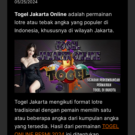
05/25/2024
Togel Jakarta Online
adalah permainan
lotre atau tebak angka yang populer di
Indonesia, khususnya di wilayah Jakarta.
Togel Jakarta mengikuti format lotre
tradisional dengan pemain memilih satu
atau beberapa angka dari kumpulan angka
yang tersedia. Hasil dari permainan
TOGEL
ONLINE RESMI 2024
ini ditentukan