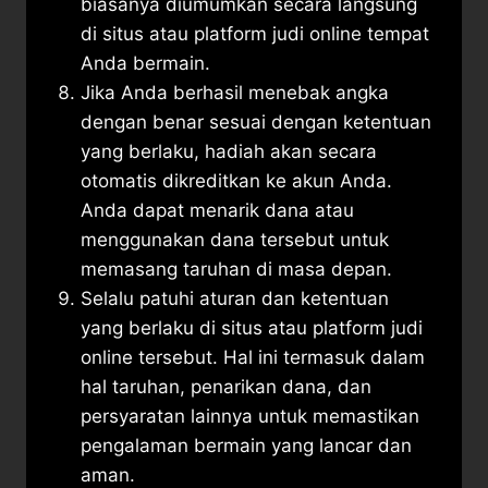
biasanya diumumkan secara langsung
di situs atau platform judi online tempat
Anda bermain.
Jika Anda berhasil menebak angka
dengan benar sesuai dengan ketentuan
yang berlaku, hadiah akan secara
otomatis dikreditkan ke akun Anda.
Anda dapat menarik dana atau
menggunakan dana tersebut untuk
memasang taruhan di masa depan.
Selalu patuhi aturan dan ketentuan
yang berlaku di situs atau platform judi
online tersebut. Hal ini termasuk dalam
hal taruhan, penarikan dana, dan
persyaratan lainnya untuk memastikan
pengalaman bermain yang lancar dan
aman.