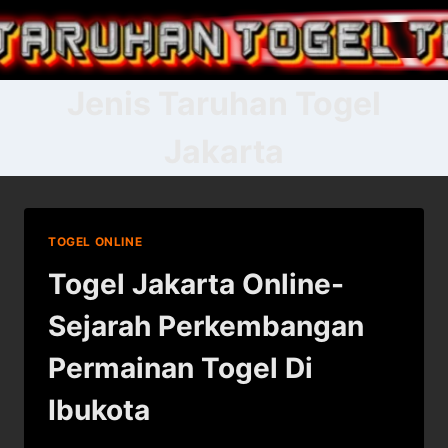
Skip
to
content
Jenis Taruhan Togel
Jakarta
TOGEL ONLINE
Togel Jakarta Online-
Sejarah Perkembangan
Permainan Togel Di
Ibukota