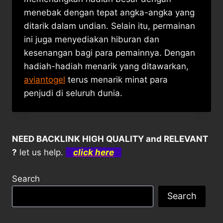
menebak dengan tepat angka-angka yang
ditarik dalam undian. Selain itu, permainan
ini juga menyediakan hiburan dan
kesenangan bagi para pemainnya. Dengan
hadiah-hadiah menarik yang ditawarkan,
aviantogel
terus menarik minat para
penjudi di seluruh dunia.
NEED BACKLINK HIGH QUALITY and RELEVANT
?
let us help.
click here
Search
Search