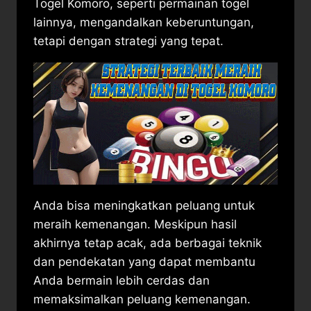
Togel Komoro, seperti permainan togel
lainnya, mengandalkan keberuntungan,
tetapi dengan strategi yang tepat.
Anda bisa meningkatkan peluang untuk
meraih kemenangan. Meskipun hasil
akhirnya tetap acak, ada berbagai teknik
dan pendekatan yang dapat membantu
Anda bermain lebih cerdas dan
memaksimalkan peluang kemenangan.