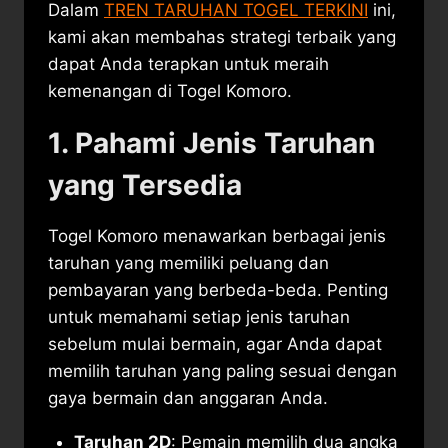
Dalam
TREN TARUHAN TOGEL TERKINI
ini,
kami akan membahas strategi terbaik yang
dapat Anda terapkan untuk meraih
kemenangan di Togel Komoro.
1.
Pahami Jenis Taruhan
yang Tersedia
Togel Komoro menawarkan berbagai jenis
taruhan yang memiliki peluang dan
pembayaran yang berbeda-beda. Penting
untuk memahami setiap jenis taruhan
sebelum mulai bermain, agar Anda dapat
memilih taruhan yang paling sesuai dengan
gaya bermain dan anggaran Anda.
Taruhan 2D
: Pemain memilih dua angka