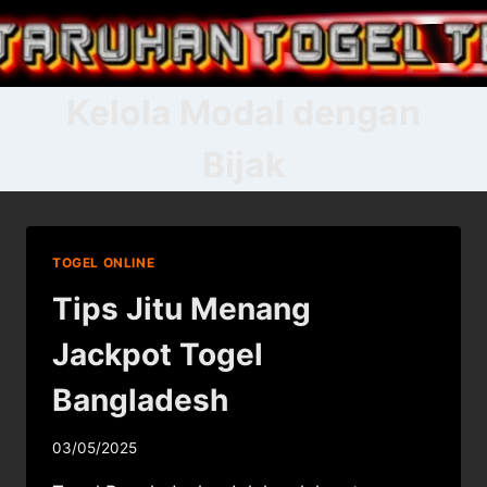
Skip
to
content
Kelola Modal dengan
Bijak
TOGEL ONLINE
Tips Jitu Menang
Jackpot Togel
Bangladesh
03/05/2025