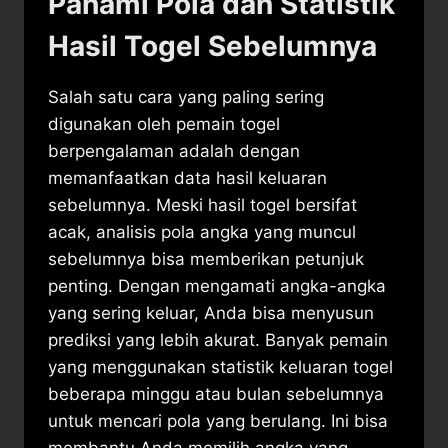
Pahami Pola dan Statistik
Hasil Togel Sebelumnya
Salah satu cara yang paling sering
digunakan oleh pemain togel
berpengalaman adalah dengan
memanfaatkan data hasil keluaran
sebelumnya. Meski hasil togel bersifat
acak, analisis pola angka yang muncul
sebelumnya bisa memberikan petunjuk
penting. Dengan mengamati angka-angka
yang sering keluar, Anda bisa menyusun
prediksi yang lebih akurat. Banyak pemain
yang menggunakan statistik keluaran togel
beberapa minggu atau bulan sebelumnya
untuk mencari pola yang berulang. Ini bisa