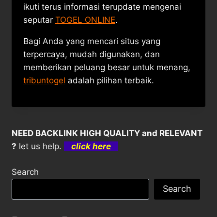
ikuti terus informasi terupdate mengenai
seputar
TOGEL ONLINE
.
Bagi Anda yang mencari situs yang
terpercaya, mudah digunakan, dan
memberikan peluang besar untuk menang,
tribuntogel
adalah pilihan terbaik.
NEED BACKLINK HIGH QUALITY and RELEVANT
?
let us help.
click here
Search
Search