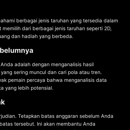
hami berbagai jenis taruhan yang tersedia dalam
memilih dari berbagai jenis taruhan seperti 2D,
eluang dan hadiah yang berbeda.
Sebelumnya
 Anda adalah dengan menganalisis hasil
ang sering muncul dan cari pola atau tren.
yak pemain percaya bahwa menganalisis data
 yang lebih potensial.
ak
judian. Tetapkan batas anggaran sebelum Anda
batas tersebut. Ini akan membantu Anda