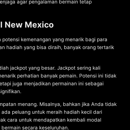
menjaga agar pengalaman bermain tetap
l New Mexico
 potensi kemenangan yang menarik bagi para
n hadiah yang bisa diraih, banyak orang tertarik
iah jackpot yang besar. Jackpot sering kali
narik perhatian banyak pemain. Potensi ini tidak
etapi juga menjadikan permainan ini sebagai
gnifikan.
patan menang. Misalnya, bahkan jika Anda tidak
ada peluang untuk meraih hadiah kecil dari
nyak cara untuk mendapatkan kembali modal
bermain secara keseluruhan.