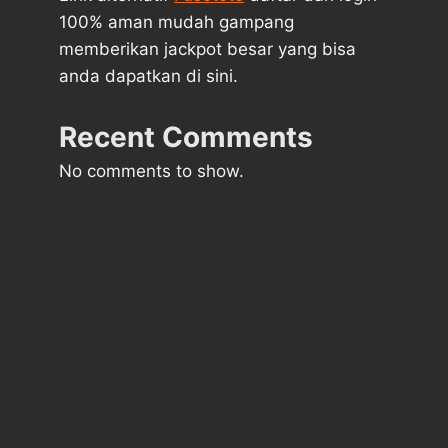
100% aman mudah gampang
memberikan jackpot besar yang bisa
anda dapatkan di sini.
Recent Comments
No comments to show.