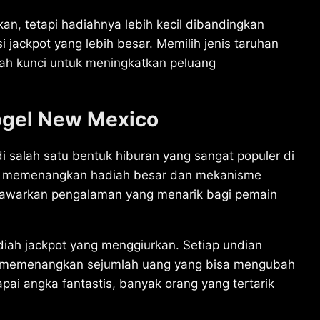
n, tetapi hadiahnya lebih kecil dibandingkan
ackpot yang lebih besar. Memilih jenis taruhan
lah kunci untuk meningkatkan peluang
ogel New Mexico
 salah satu bentuk hiburan yang sangat populer di
uk memenangkan hadiah besar dan mekanisme
awarkan pengalaman yang menarik bagi pemain
diah jackpot yang menggiurkan. Setiap undian
 memenangkan sejumlah uang yang bisa mengubah
pai angka fantastis, banyak orang yang tertarik