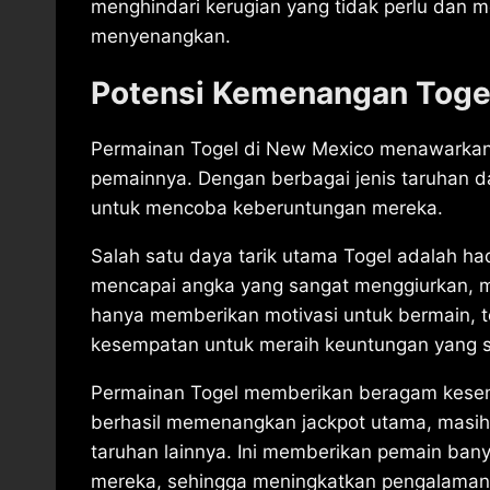
menghindari kerugian yang tidak perlu dan 
menyenangkan.
Potensi Kemenangan Toge
Permainan Togel di New Mexico menawarkan
pemainnya. Dengan berbagai jenis taruhan da
untuk mencoba keberuntungan mereka.
Salah satu daya tarik utama Togel adalah had
mencapai angka yang sangat menggiurkan, me
hanya memberikan motivasi untuk bermain, t
kesempatan untuk meraih keuntungan yang si
Permainan Togel memberikan beragam kesem
berhasil memenangkan jackpot utama, masih 
taruhan lainnya. Ini memberikan pemain ba
mereka, sehingga meningkatkan pengalaman 