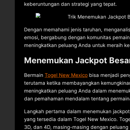
keberuntungan dan strategi yang tepat.
Dengan memahami jenis taruhan, menganalis
emosi, bergabung dengan komunitas pemain
meningkatkan peluang Anda untuk meraih k
Menemukan Jackpot Besar
Bermain
Togel New Mexico
bisa menjadi pen
terutama ketika membayangkan kemungkinan
meningkatkan peluang Anda dalam menemukan 
dan pemahaman mendalam tentang permain
Langkah pertama dalam menemukan jackpot 
yang tersedia dalam Togel New Mexico. Toge
3D, dan 4D, masing-masing dengan peluang 