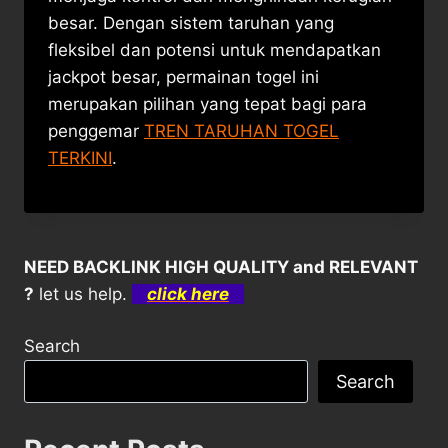
besar. Dengan sistem taruhan yang
fleksibel dan potensi untuk mendapatkan
jackpot besar, permainan togel ini
merupakan pilihan yang tepat bagi para
penggemar
TREN TARUHAN TOGEL
TERKINI
.
NEED BACKLINK HIGH QUALITY and RELEVANT
?
let us help.
click here
Search
Search