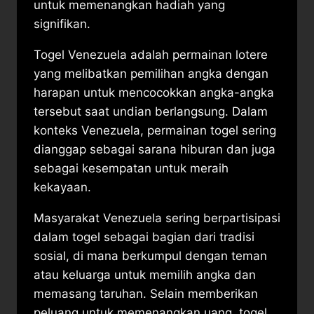
untuk memenangkan hadiah yang
signifikan.
Togel Venezuela adalah permainan lotere
yang melibatkan pemilihan angka dengan
harapan untuk mencocokkan angka-angka
tersebut saat undian berlangsung. Dalam
konteks Venezuela, permainan togel sering
dianggap sebagai sarana hiburan dan juga
sebagai kesempatan untuk meraih
kekayaan.
Masyarakat Venezuela sering berpartisipasi
dalam togel sebagai bagian dari tradisi
sosial, di mana berkumpul dengan teman
atau keluarga untuk memilih angka dan
memasang taruhan. Selain memberikan
peluang untuk memenangkan uang, togel