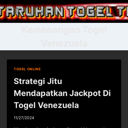
Skip
to
content
Kemenangan Togel
Venezuela
TOGEL ONLINE
Strategi Jitu
Mendapatkan Jackpot Di
Togel Venezuela
11/27/2024