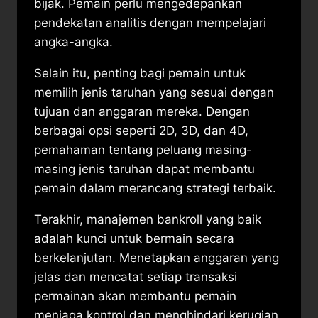
bijak.​ Pemain perlu mengedepankan
pendekatan analitis dengan mempelajari
angka-angka.
Selain itu, penting bagi pemain untuk
memilih jenis taruhan yang sesuai dengan
tujuan dan anggaran mereka. Dengan
berbagai opsi seperti 2D, 3D, dan 4D,
pemahaman tentang peluang masing-
masing jenis taruhan dapat membantu
pemain dalam merancang strategi terbaik.
Terakhir, manajemen bankroll yang baik
adalah kunci untuk bermain secara
berkelanjutan. Menetapkan anggaran yang
jelas dan mencatat setiap transaksi
permainan akan membantu pemain
menjaga kontrol dan menghindari kerugian