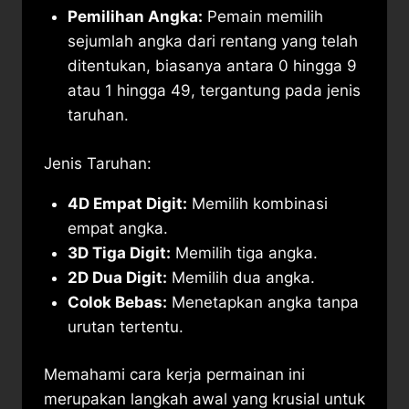
Pemilihan Angka:
Pemain memilih
sejumlah angka dari rentang yang telah
ditentukan, biasanya antara 0 hingga 9
atau 1 hingga 49, tergantung pada jenis
taruhan.
Jenis Taruhan:
4D Empat Digit:
Memilih kombinasi
empat angka.
3D Tiga Digit:
Memilih tiga angka.
2D Dua Digit:
Memilih dua angka.
Colok Bebas:
Menetapkan angka tanpa
urutan tertentu.
Memahami cara kerja permainan ini
merupakan langkah awal yang krusial untuk