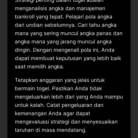
Strategi penting dalam togel adalah
menganalisis angka dan manajemen
bankroll yang tepat. Pelajari pola angka
dari undian sebelumnya. Cari tahu angka
mana yang sering muncul angka panas dan
angka mana yang jarang muncul angka
dingin. Dengan mengenali pola ini, Anda
dapat membuat keputusan yang lebih baik
saat memilih angka.
Tetapkan anggaran yang jelas untuk
bermain togel. Pastikan Anda tidak
mengeluarkan lebih dari yang Anda mampu
untuk kalah. Catat pengeluaran dan
kemenangan Anda agar dapat
mengevaluasi strategi dan menyesuaikan
taruhan di masa mendatang.