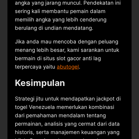
angka yang jarang muncul. Pendekatan ini
sering kali membantu pemain dalam
memilih angka yang lebih cenderung
berulang di undian mendatang.
Jika anda mau mencoba dengan peluang
menang lebih besar, kami sarankan untuk
bermain di situs slot gacor anti lag
terpercaya yaitu
abutogel
.
Kesimpulan
​Strategi jitu untuk mendapatkan jackpot di
togel Venezuela memerlukan kombinasi
dari pemahaman mendalam tentang
permainan, analisis yang cermat dari data
historis, serta manajemen keuangan yang