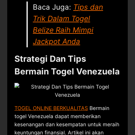
Baca Juga:
Tips dan
Trik Dalam Togel
Belize Raih Mimpi
Jackpot Anda
Strategi Dan Tips
Bermain Togel Venezuela
TOGEL ONLINE BERKUALITAS
Bermain
togel Venezuela dapat memberikan
kesenangan dan kesempatan untuk meraih
keuntungan finansial. Artikel ini akan