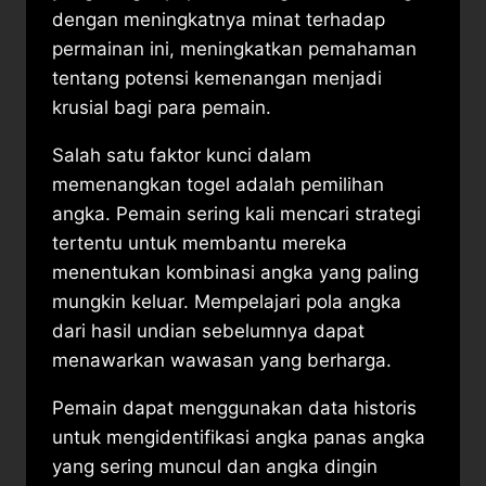
dengan meningkatnya minat terhadap
permainan ini, meningkatkan pemahaman
tentang potensi kemenangan menjadi
krusial bagi para pemain.
Salah satu faktor kunci dalam
memenangkan togel adalah pemilihan
angka. Pemain sering kali mencari strategi
tertentu untuk membantu mereka
menentukan kombinasi angka yang paling
mungkin keluar. Mempelajari pola angka
dari hasil undian sebelumnya dapat
menawarkan wawasan yang berharga.
Pemain dapat menggunakan data historis
untuk mengidentifikasi angka panas angka
yang sering muncul dan angka dingin