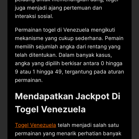
juga menjadi ajang pertemuan dan
interaksi sosial.
Permainan togel di Venezuela mengikuti
mekanisme yang cukup sederhana. Pemain
memilih sejumlah angka dari rentang yang
telah ditentukan. Dalam banyak kasus,
angka yang dipilih berkisar antara 0 hingga
9 atau 1 hingga 49, tergantung pada aturan
permainan.
Mendapatkan Jackpot Di
Togel Venezuela
Togel Venezuela
telah menjadi salah satu
permainan yang menarik perhatian banyak