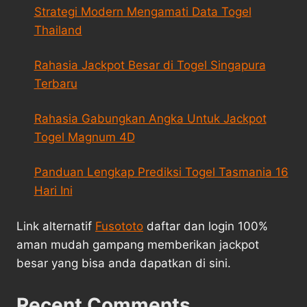
Strategi Modern Mengamati Data Togel
Thailand
Rahasia Jackpot Besar di Togel Singapura
Terbaru
Rahasia Gabungkan Angka Untuk Jackpot
Togel Magnum 4D
Panduan Lengkap Prediksi Togel Tasmania 16
Hari Ini
Link alternatif
Fusototo
daftar dan login 100%
aman mudah gampang memberikan jackpot
besar yang bisa anda dapatkan di sini.
Recent Comments