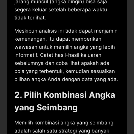
jarang muncul (angka dingin) bisa saja
segera keluar setelah beberapa waktu
tidak terlihat.
Meskipun analisis ini tidak dapat menjamin
kemenangan, itu dapat memberikan
wawasan untuk memilih angka yang lebih
informatif. Catat hasil-hasil keluaran
sebelumnya dan coba lihat apakah ada
pola yang terbentuk, kemudian sesuaikan
pilihan angka Anda dengan data yang ada.
2. Pilih Kombinasi Angka
yang Seimbang
Memilih kombinasi angka yang seimbang
adalah salah satu strategi yang banyak