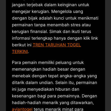
jangan terjebak dalam keinginan untuk
mengejar kerugian. Mengelola uang
dengan bijak adalah kunci untuk menikmati
permainan tanpa menambah stres atau
kerugian finansial.
Simak dan ikuti terus
informasi terlengkap hanya dengan klik link
berikut ini
TREN TARUHAN TOGEL
TERKINI
.
Para pemain memiliki peluang untuk
memenangkan hadiah besar dengan
menebak dengan tepat angka-angka yang
ditarik dalam undian. Selain itu, permainan
ini juga menyediakan hiburan dan
kesenangan bagi para pemainnya. Dengan
hadiah-hadiah menarik yang ditawarkan,
aviantogel
terus menarik minat para