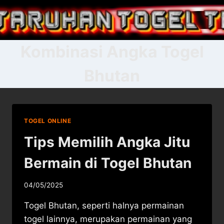
Skip
to
content
Kombinasi Angka Togel
Bhutan
TOGEL ONLINE
Tips Memilih Angka Jitu
Bermain di Togel Bhutan
04/05/2025
Togel Bhutan, seperti halnya permainan
togel lainnya, merupakan permainan yang