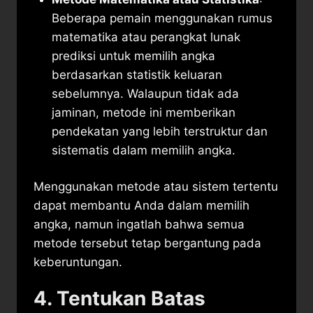
Beberapa pemain menggunakan rumus
matematika atau perangkat lunak
prediksi untuk memilih angka
berdasarkan statistik keluaran
sebelumnya. Walaupun tidak ada
jaminan, metode ini memberikan
pendekatan yang lebih terstruktur dan
sistematis dalam memilih angka.
Menggunakan metode atau sistem tertentu
dapat membantu Anda dalam memilih
angka, namun ingatlah bahwa semua
metode tersebut tetap bergantung pada
keberuntungan.
4. Tentukan Batas