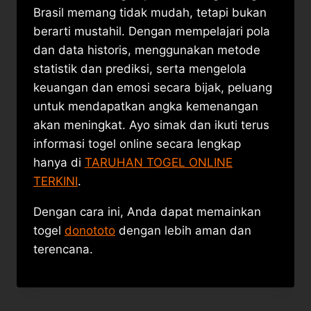
Brasil memang tidak mudah, tetapi bukan
berarti mustahil. Dengan mempelajari pola
dan data historis, menggunakan metode
statistik dan prediksi, serta mengelola
keuangan dan emosi secara bijak, peluang
untuk mendapatkan angka kemenangan
akan meningkat. Ayo simak dan ikuti terus
informasi togel online secara lengkap
hanya di
TARUHAN TOGEL ONLINE
TERKINI
.
Dengan cara ini, Anda dapat memainkan
togel
donototo
dengan lebih aman dan
terencana.