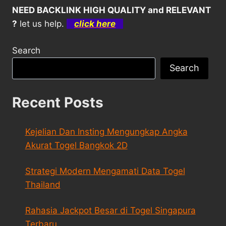
NEED BACKLINK HIGH QUALITY and RELEVANT
?
let us help.
click here
Search
Search
Recent Posts
Kejelian Dan Insting Mengungkap Angka
Akurat Togel Bangkok 2D
Strategi Modern Mengamati Data Togel
Thailand
Rahasia Jackpot Besar di Togel Singapura
Terbaru