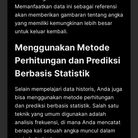
Memanfaatkan data ini sebagai referensi
akan memberikan gambaran tentang angka
yang memiliki kemungkinan lebih besar
untuk keluar kembali.
Menggunakan Metode
Perhitungan dan Prediksi
Berbasis Statistik
Selain mempelajari data historis, Anda juga
bisa menggunakan metode perhitungan
dan prediksi berbasis statistik. Salah satu
teknik yang umum digunakan adalah
analisis frekuensi, di mana Anda mencatat
berapa kali sebuah angka muncul dalam