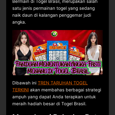
Bermain di Togel Brasil, merupakan salah
satu jenis permainan togel yang sedang
naik daun di kalangan penggemar judi
angka.
Dibawah ini
TREN TARUHAN TOGEL
TERKINI
akan membahas berbagai strategi
ampuh yang dapat Anda terapkan untuk
meraih hadiah besar di Togel Brasil.