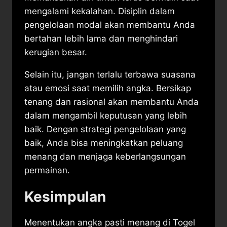
mengalami kekalahan. Disiplin dalam
pengelolaan modal akan membantu Anda
bertahan lebih lama dan menghindari
kerugian besar.
Selain itu, jangan terlalu terbawa suasana
atau emosi saat memilih angka. Bersikap
tenang dan rasional akan membantu Anda
dalam mengambil keputusan yang lebih
baik. Dengan strategi pengelolaan yang
baik, Anda bisa meningkatkan peluang
menang dan menjaga keberlangsungan
permainan.
Kesimpulan
Menentukan angka pasti menang di Togel