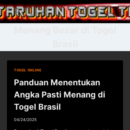
Skip
to
content
Menang Besar di Togel
Brasil
TOGEL ONLINE
Panduan Menentukan
Angka Pasti Menang di
Togel Brasil
04/24/2025