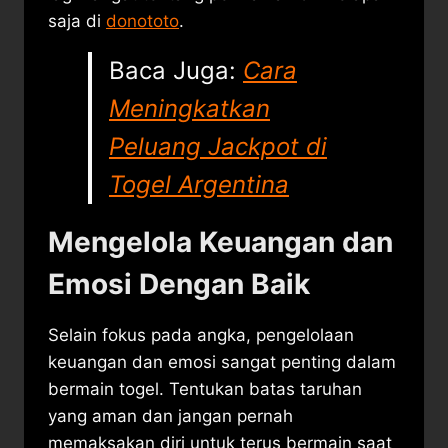
saja di
donototo
.
Baca Juga:
Cara
Meningkatkan
Peluang Jackpot di
Togel Argentina
Mengelola Keuangan dan
Emosi Dengan Baik
Selain fokus pada angka, pengelolaan
keuangan dan emosi sangat penting dalam
bermain togel. Tentukan batas taruhan
yang aman dan jangan pernah
memaksakan diri untuk terus bermain saat