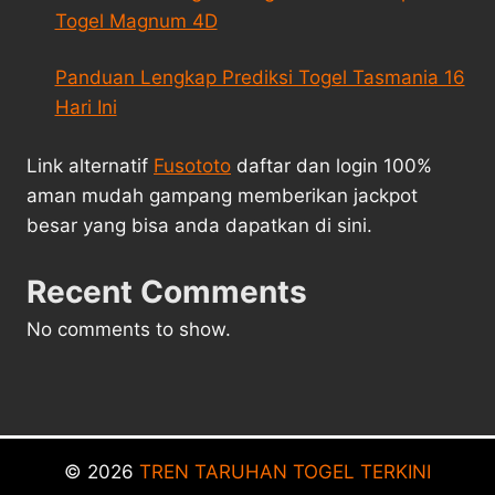
Togel Magnum 4D
Panduan Lengkap Prediksi Togel Tasmania 16
Hari Ini
Link alternatif
Fusototo
daftar dan login 100%
aman mudah gampang memberikan jackpot
besar yang bisa anda dapatkan di sini.
Recent Comments
No comments to show.
© 2026
TREN TARUHAN TOGEL TERKINI