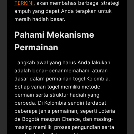
TERKINI
, akan membahas berbagai strategi
ampuh yang dapat Anda terapkan untuk
meraih hadiah besar.
Pahami Mekanisme
Permainan
Langkah awal yang harus Anda lakukan
adalah benar-benar memahami aturan
dasar dalam permainan togel Kolombia.
Setiap varian togel memiliki metode
bermain serta struktur hadiah yang
berbeda. Di Kolombia sendiri terdapat
beberapa jenis permainan, seperti Lotería
de Bogotá maupun Chance, dan masing-
masing memiliki proses pengundian serta