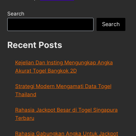
Search
Search
Recent Posts
Kejelian Dan Insting Mengungkap Angka
Akurat Togel Bangkok 2D
Strategi Modern Mengamati Data Togel
Thailand
Rahasia Jackpot Besar di Togel Singapura
Terbaru
Rahasia Gabungkan Angka Untuk Jackpot