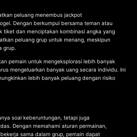
katkan peluang menembus jackpot
 togel. Dengan berkumpul bersama teman atau
k tiket dan menciptakan kombinasi angka yang
ngkatkan peluang grup untuk menang, meskipun
a grup.
an pemain untuk mengeksplorasi lebih banyak
arus mengeluarkan banyak uang secara individu. Ini
ungkinkan lebih banyak peluang dengan risiko
nya soal keberuntungan, tetapi juga
erdas. Dengan memahami aturan permainan,
 bekerja sama dalam grup, pemain dapat