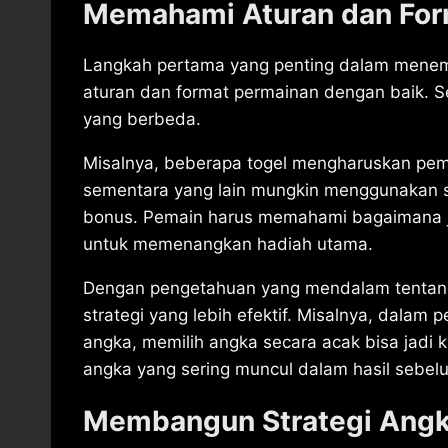
Memahami Aturan dan For
Langkah pertama yang penting dalam mene
aturan dan format permainan dengan baik. Set
yang berbeda.
Misalnya, beberapa togel mengharuskan pema
sementara yang lain mungkin menggunakan s
bonus
.
Pemain harus memahami bagaimana ja
untuk memenangkan hadiah utama.
Dengan pengetahuan yang mendalam tentan
strategi yang lebih efektif. Misalnya, dal
angka, memilih angka secara acak bisa jadi 
angka yang sering muncul dalam hasil sebel
Membangun Strategi Angka