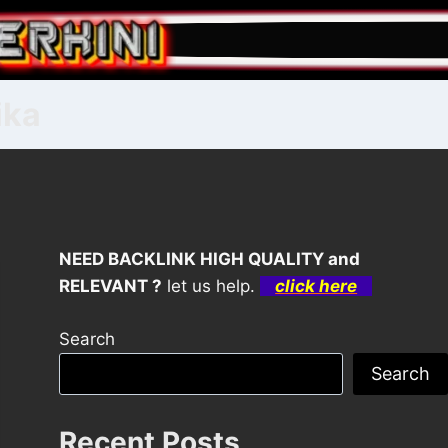
ika
NEED BACKLINK HIGH QUALITY and
RELEVANT ?
let us help.
click here
Search
Search
Recent Posts