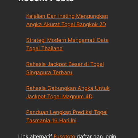
Kejelian Dan Insting Mengungkap
Angka Akurat Togel Bangkok 2D
Strategi Modern Mengamati Data
Togel Thailand
Rahasia Jackpot Besar di Togel
Singapura Terbaru
Rahasia Gabungkan Angka Untuk
Jackpot Togel Magnum 4D
Panduan Lengkap Prediksi Togel
Tasmania 16 Hari Ini
Link alternatif
Fusototo
daftar dan login