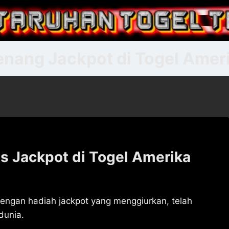
nang Jackpot di Togel Amer
 Jackpot di Togel Amerika
dengan hadiah jackpot yang menggiurkan, telah
dunia.