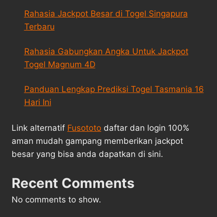
Rahasia Jackpot Besar di Togel Singapura
Terbaru
Rahasia Gabungkan Angka Untuk Jackpot
Togel Magnum 4D
Panduan Lengkap Prediksi Togel Tasmania 16
Hari Ini
Link alternatif
Fusototo
daftar dan login 100%
aman mudah gampang memberikan jackpot
besar yang bisa anda dapatkan di sini.
Recent Comments
No comments to show.