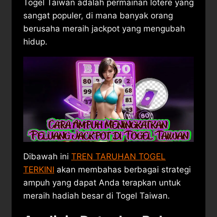
Togel Taiwan adalah permainan lotere yang
sangat populer, di mana banyak orang
berusaha meraih jackpot yang mengubah
hidup.
Dibawah ini
TREN TARUHAN TOGEL
TERKINI
akan membahas berbagai strategi
ampuh yang dapat Anda terapkan untuk
meraih hadiah besar di Togel Taiwan.