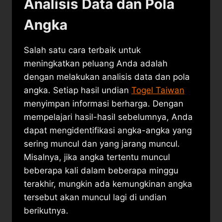
Analisis Data dan Pola
Angka
Salah satu cara terbaik untuk
meningkatkan peluang Anda adalah
dengan melakukan analisis data dan pola
angka. Setiap hasil undian
Togel Taiwan
menyimpan informasi berharga. Dengan
mempelajari hasil-hasil sebelumnya, Anda
dapat mengidentifikasi angka-angka yang
sering muncul dan yang jarang muncul.
Misalnya, jika angka tertentu muncul
beberapa kali dalam beberapa minggu
terakhir, mungkin ada kemungkinan angka
tersebut akan muncul lagi di undian
berikutnya.