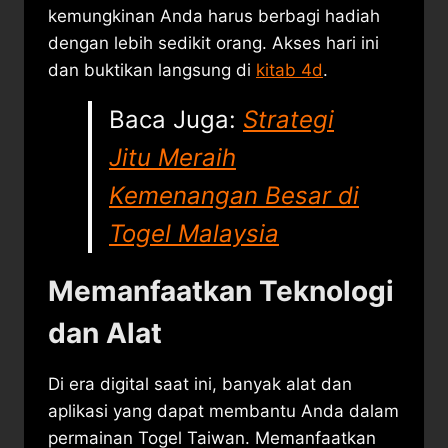
kemungkinan Anda harus berbagi hadiah
dengan lebih sedikit orang. Akses hari ini
dan buktikan langsung di
kitab 4d
.
Baca Juga:
Strategi
Jitu Meraih
Kemenangan Besar di
Togel Malaysia
Memanfaatkan Teknologi
dan Alat
Di era digital saat ini, banyak alat dan
aplikasi yang dapat membantu Anda dalam
permainan Togel Taiwan. Memanfaatkan