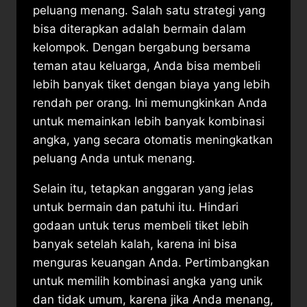
peluang menang. Salah satu strategi yang
bisa diterapkan adalah bermain dalam
kelompok. Dengan bergabung bersama
teman atau keluarga, Anda bisa membeli
lebih banyak tiket dengan biaya yang lebih
rendah per orang. Ini memungkinkan Anda
untuk memainkan lebih banyak kombinasi
angka, yang secara otomatis meningkatkan
peluang Anda untuk menang.
Selain itu, tetapkan anggaran yang jelas
untuk bermain dan patuhi itu. Hindari
godaan untuk terus membeli tiket lebih
banyak setelah kalah, karena ini bisa
menguras keuangan Anda. Pertimbangkan
untuk memilih kombinasi angka yang unik
dan tidak umum, karena jika Anda menang,