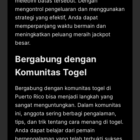
melebihi batas tersebut. Dengan
mengontrol pengeluaran dan menggunakan
strategi yang efektif, Anda dapat
memperpanjang waktu bermain dan
meningkatkan peluang meraih jackpot
besar.
Bergabung dengan
Komunitas Togel
Bergabung dengan komunitas togel di
Puerto Rico bisa menjadi langkah yang
sangat menguntungkan. Dalam komunitas
ini, anggota sering berbagi pengalaman,
tips, dan trik tentang cara menang di togel.
Anda dapat belajar dari pemain
berpengalaman yang telah terbukti sukses