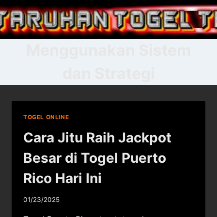
Skip
to
content
Menggunakan Sistem
dan Strategi
TOGEL ONLINE
Cara Jitu Raih Jackpot
Besar di Togel Puerto
Rico Hari Ini
01/23/2025