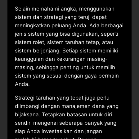
Selain memahami angka, menggunakan
sistem dan strategi yang teruji dapat
meningkatkan peluang Anda. Ada berbagai
jenis sistem yang bisa digunakan, seperti
sistem rolet, sistem taruhan tetap, atau
sistem berjenjang. Setiap sistem memiliki
keunggulan dan kekurangan masing-
masing, sehingga penting untuk memilih
sistem yang sesuai dengan gaya bermain
Anda.
Strategi taruhan yang tepat juga perlu
diimbangi dengan manajemen dana yang
bijaksana. Tetapkan batasan untuk diri
sendiri mengenai seberapa banyak yang
siap Anda investasikan dan jangan