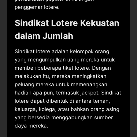
penggemar lotere.
Sindikat Lotere Kekuatan
dalam Jumlah
Sindikat lotere adalah kelompok orang
yang mengumpulkan uang mereka untuk
membeli beberapa tiket lotere. Dengan
melakukan itu, mereka meningkatkan
peluang mereka untuk memenangkan
hadiah apa pun, termasuk jackpot. Sindikat
lotere dapat dibentuk di antara teman,
keluarga, kolega, atau bahkan orang asing
yang bersedia menggabungkan sumber
daya mereka.