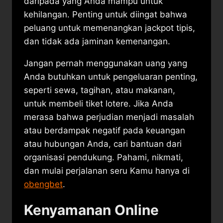
daripada yang Anda mampu untuk
kehilangan. Penting untuk diingat bahwa
peluang untuk memenangkan jackpot tipis,
dan tidak ada jaminan kemenangan.
Jangan pernah menggunakan uang yang
Anda butuhkan untuk pengeluaran penting,
seperti sewa, tagihan, atau makanan,
untuk membeli tiket lotere. Jika Anda
merasa bahwa perjudian menjadi masalah
atau berdampak negatif pada keuangan
atau hubungan Anda, cari bantuan dari
organisasi pendukung. Pahami, nikmati,
dan mulai perjalanan seru Kamu hanya di
obengbet
.
Kenyamanan Online