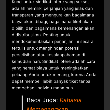
Kunci untuk sindikat lotere yang sukses
adalah memiliki perjanjian yang jelas dan
transparan yang menguraikan bagaimana
biaya akan dibagi, bagaimana tiket akan
dipilih, dan bagaimana kemenangan akan
didistribusikan. Penting untuk
mendokumentasikan perjanjian ini secara
tertulis untuk menghindari potensi
perselisihan atau kesalahpahaman di
kemudian hari. Sindikat lotere adalah cara
yang hemat biaya untuk meningkatkan
peluang Anda untuk menang, karena Anda
dapat membeli lebih banyak tiket tanpa
membebani individu mana pun.
Baca Juga:
Rahasia
Memenangkan