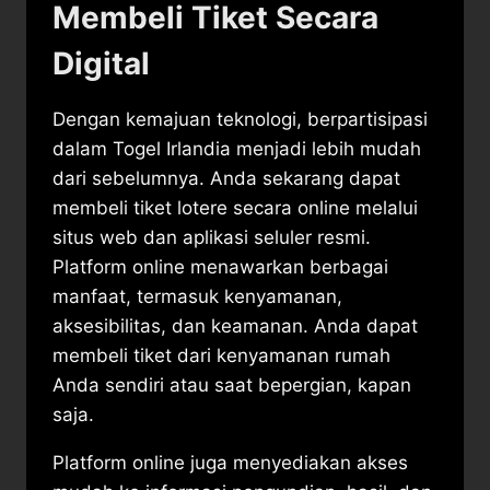
Membeli Tiket Secara
Digital
Dengan kemajuan teknologi, berpartisipasi
dalam Togel Irlandia menjadi lebih mudah
dari sebelumnya. Anda sekarang dapat
membeli tiket lotere secara online melalui
situs web dan aplikasi seluler resmi.
Platform online menawarkan berbagai
manfaat, termasuk kenyamanan,
aksesibilitas, dan keamanan. Anda dapat
membeli tiket dari kenyamanan rumah
Anda sendiri atau saat bepergian, kapan
saja.
Platform online juga menyediakan akses