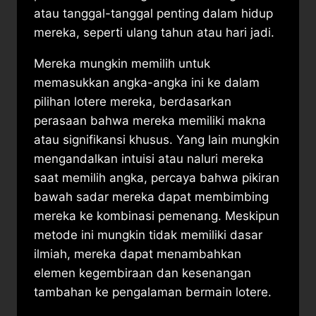
atau tanggal-tanggal penting dalam hidup
mereka, seperti ulang tahun atau hari jadi.
Mereka mungkin memilih untuk
memasukkan angka-angka ini ke dalam
pilihan lotere mereka, berdasarkan
perasaan bahwa mereka memiliki makna
atau signifikansi khusus. Yang lain mungkin
mengandalkan intuisi atau naluri mereka
saat memilih angka, percaya bahwa pikiran
bawah sadar mereka dapat membimbing
mereka ke kombinasi pemenang. Meskipun
metode ini mungkin tidak memiliki dasar
ilmiah, mereka dapat menambahkan
elemen kegembiraan dan kesenangan
tambahan ke pengalaman bermain lotere.