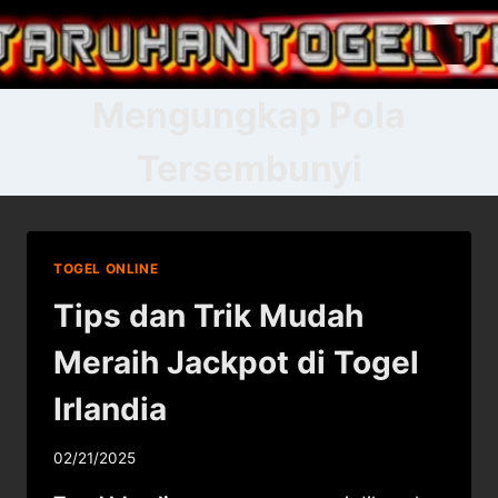
Skip
to
content
Mengungkap Pola
Tersembunyi
TOGEL ONLINE
Tips dan Trik Mudah
Meraih Jackpot di Togel
Irlandia
02/21/2025