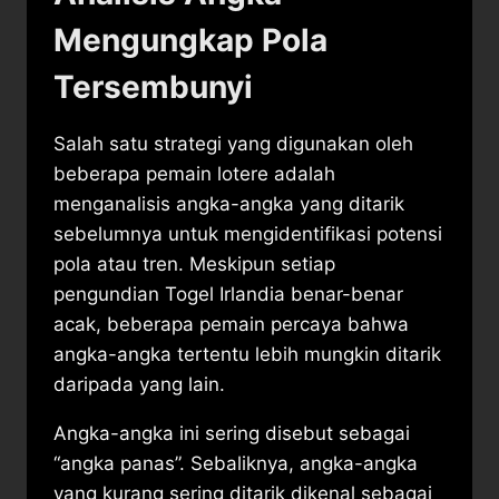
Mengungkap Pola
Tersembunyi
Salah satu strategi yang digunakan oleh
beberapa pemain lotere adalah
menganalisis angka-angka yang ditarik
sebelumnya untuk mengidentifikasi potensi
pola atau tren. Meskipun setiap
pengundian Togel Irlandia benar-benar
acak, beberapa pemain percaya bahwa
angka-angka tertentu lebih mungkin ditarik
daripada yang lain.
Angka-angka ini sering disebut sebagai
“angka panas”. Sebaliknya, angka-angka
yang kurang sering ditarik dikenal sebagai