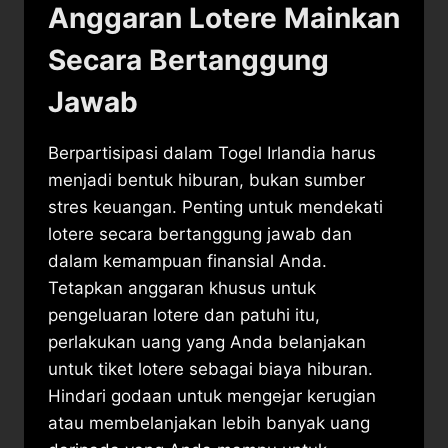
Anggaran Lotere Mainkan
Secara Bertanggung
Jawab
Berpartisipasi dalam Togel Irlandia harus
menjadi bentuk hiburan, bukan sumber
stres keuangan. Penting untuk mendekati
lotere secara bertanggung jawab dan
dalam kemampuan finansial Anda.
Tetapkan anggaran khusus untuk
pengeluaran lotere dan patuhi itu,
perlakukan uang yang Anda belanjakan
untuk tiket lotere sebagai biaya hiburan.
Hindari godaan untuk mengejar kerugian
atau membelanjakan lebih banyak uang