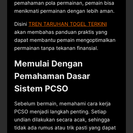
pemahaman pola permainan, pemain bisa
menikmati permainan dengan lebih aman.
Disini
TREN TARUHAN TOGEL TERKINI
akan membahas panduan praktis yang
dapat membantu pemain mengoptimalkan
permainan tanpa tekanan finansial.
Memulai Dengan
Pemahaman Dasar
Sistem PCSO
Sebelum bermain, memahami cara kerja
PCSO menjadi langkah penting. Setiap
undian dilakukan secara acak, sehingga
tidak ada rumus atau trik pasti yang dapat