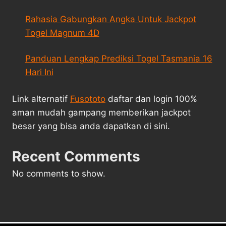
Rahasia Gabungkan Angka Untuk Jackpot
Togel Magnum 4D
Panduan Lengkap Prediksi Togel Tasmania 16
Hari Ini
Link alternatif
Fusototo
daftar dan login 100%
aman mudah gampang memberikan jackpot
besar yang bisa anda dapatkan di sini.
Recent Comments
No comments to show.