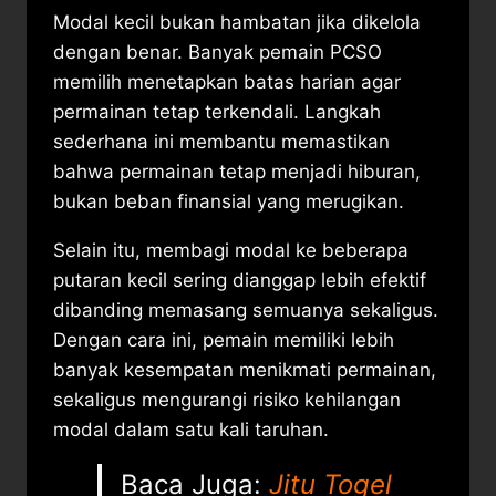
Modal kecil bukan hambatan jika dikelola
dengan benar. Banyak pemain PCSO
memilih menetapkan batas harian agar
permainan tetap terkendali. Langkah
sederhana ini membantu memastikan
bahwa permainan tetap menjadi hiburan,
bukan beban finansial yang merugikan.
Selain itu, membagi modal ke beberapa
putaran kecil sering dianggap lebih efektif
dibanding memasang semuanya sekaligus.
Dengan cara ini, pemain memiliki lebih
banyak kesempatan menikmati permainan,
sekaligus mengurangi risiko kehilangan
modal dalam satu kali taruhan.
Baca Juga:
Jitu Togel