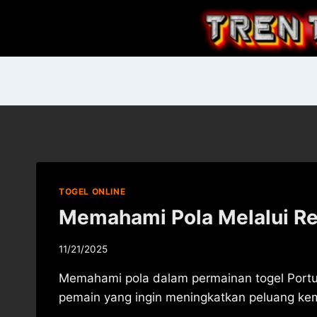
Skip
to
content
TOGEL ONLINE
Memahami Pola Melalui Re
11/21/2025
Memahami pola dalam permainan togel Portug
pemain yang ingin meningkatkan peluang k