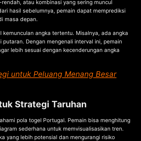
i-rendah, atau kombinasi yang sering muncul
ari hasil sebelumnya, pemain dapat memprediksi
di masa depan.
erval kemunculan angka tertentu. Misalnya, ada angka
 putaran. Dengan mengenali interval ini, pemain
agar lebih sesuai dengan kecenderungan angka
egi untuk Peluang Menang Besar
uk Strategi Taruhan
mahami pola togel Portugal. Pemain bisa menghitung
agram sederhana untuk memvisualisasikan tren.
a yang lebih potensial dan mengurangi risiko