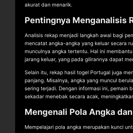
akurat dan menarik.
Pentingnya Menganalisis R
Analisis rekap menjadi langkah awal bagi pe
mencatat angka-angka yang keluar secara r
munculnya angka tertentu. Hal ini membantu
jarang keluar, yang pada gilirannya dapat m
Selain itu, rekap hasil togel Portugal juga 
panjang. Misalnya, angka yang muncul berul
sering terjadi. Dengan informasi ini, pemain
sekadar menebak secara acak, meningkatkan
Mengenali Pola Angka dan
Mempelajari pola angka merupakan kunci untu