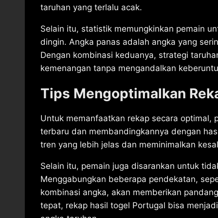
taruhan yang terlalu acak.
Selain itu, statistik memungkinkan pemain u
dingin. Angka panas adalah angka yang serin
Dengan kombinasi keduanya, strategi taruha
kemenangan tanpa mengandalkan keberuntu
Tips Mengoptimalkan Reka
Untuk memanfaatkan rekap secara optimal, p
terbaru dan membandingkannya dengan hasil
tren yang lebih jelas dan meminimalkan kes
Selain itu, pemain juga disarankan untuk tida
Menggabungkan beberapa pendekatan, seperti
kombinasi angka, akan memberikan pandanga
tepat, rekap hasil togel Portugal bisa men