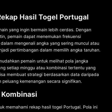
ekap Hasil Togel Portugal
main yang ingin bermain lebih cerdas. Dengan
utin, pemain dapat menemukan frekuensi
 dalam mengenali angka yang sering muncul atau
enjadi pertimbangan dalam memilih angka taruhan.
memudahkan pemain untuk melihat pola jangka
ang setiap minggu atau kombinasi tertentu yang
 bisa membuat strategi berdasarkan data daripada
 peluang kemenangan secara signifikan.
 Kombinasi
k memahami rekap hasil togel Portugal. Pola ini