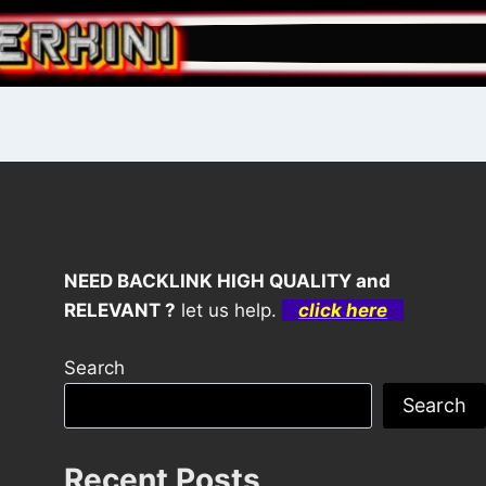
NEED BACKLINK HIGH QUALITY and
RELEVANT ?
let us help.
click here
Search
Search
Recent Posts