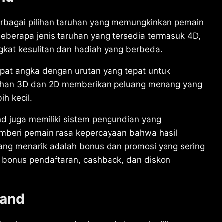
erbagai pilihan taruhan yang memungkinkan pemain
berapa jenis taruhan yang tersedia termasuk 4D,
gkat kesulitan dan hadiah yang berbeda.
at angka dengan urutan yang tepat untuk
uhan 3D dan 2D memberikan peluang menang yang
ih kecil.
and juga memiliki sistem pengundian yang
memberi pemain rasa kepercayaan bahwa hasil
 yang menarik adalah bonus dan promosi yang sering
ti bonus pendaftaran, cashback, dan diskon
land