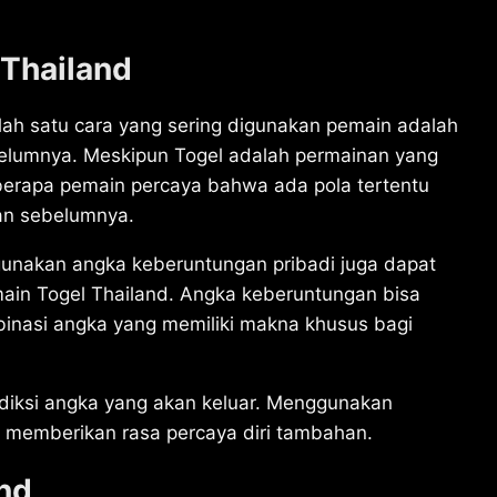
 Thailand
lah satu cara yang sering digunakan pemain adalah
belumnya. Meskipun Togel adalah permainan yang
erapa pemain percaya bahwa ada pola tertentu
an sebelumnya.
gunakan angka keberuntungan pribadi juga dapat
emain Togel Thailand. Angka keberuntungan bisa
mbinasi angka yang memiliki makna khusus bagi
diksi angka yang akan keluar. Menggunakan
t memberikan rasa percaya diri tambahan.
and