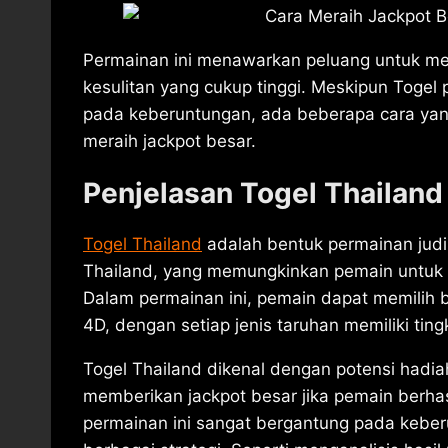
Permainan ini menawarkan peluang untuk merai
kesulitan yang cukup tinggi. Meskipun Toge
pada keberuntungan, ada beberapa cara ya
meraih jackpot besar.
Penjelasan Togel Thailand
Togel Thailand
adalah bentuk permainan judi 
Thailand, yang memungkinkan pemain untuk
Dalam permainan ini, pemain dapat memilih be
4D, dengan setiap jenis taruhan memiliki tin
Togel Thailand dikenal dengan potensi hadi
memberikan jackpot besar jika pemain berh
permainan ini sangat bergantung pada keb