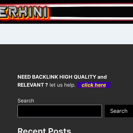
NEED BACKLINK HIGH QUALITY and
RELEVANT ?
let us help.
click here
Search
Search
Recent Posts