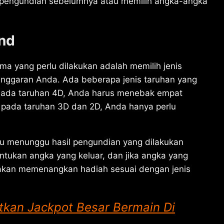
il pengundian sebelumnya atau memilih angka-angka
and
ma yang perlu dilakukan adalah memilih jenis
anggaran Anda. Ada beberapa jenis taruhan yang
D. Pada taruhan 4D, Anda harus menebak empat
 pada taruhan 3D dan 2D, Anda hanya perlu
u menunggu hasil pengundian yang dilakukan
ntukan angka yang keluar, dan jika angka yang
 akan memenangkan hadiah sesuai dengan jenis
kan Jackpot Besar Bermain Di