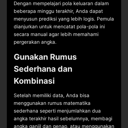
Dengan mempelajari pola keluaran dalam
beberapa minggu terakhir, Anda dapat
menyusun prediksi yang lebih logis. Pemula
dianjurkan untuk mencatat pola-pola ini
secara manual agar lebih memahami
pergerakan angka.
Gunakan Rumus
Sederhana dan
Kombinasi
Setelah memiliki data, Anda bisa
menggunakan rumus matematika
sederhana seperti menjumlahkan dua
angka terakhir hasil sebelumnya, membagi
angka ganjil dan genap, atau menggunakan