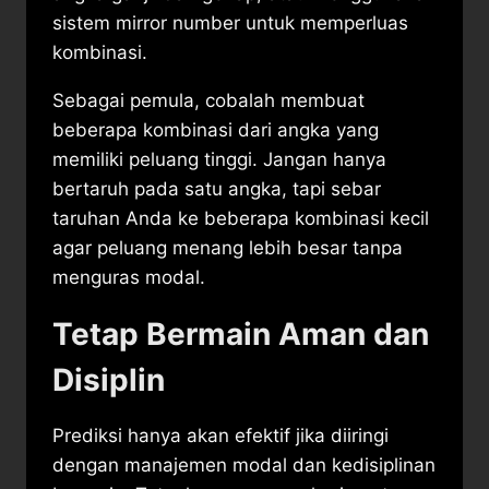
sistem mirror number untuk memperluas
kombinasi.
Sebagai pemula, cobalah membuat
beberapa kombinasi dari angka yang
memiliki peluang tinggi. Jangan hanya
bertaruh pada satu angka, tapi sebar
taruhan Anda ke beberapa kombinasi kecil
agar peluang menang lebih besar tanpa
menguras modal.
Tetap Bermain Aman dan
Disiplin
Prediksi hanya akan efektif jika diiringi
dengan manajemen modal dan kedisiplinan