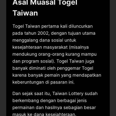
Asal Muasal Togel
Taiwan
Togel Taiwan pertama kali diluncurkan
pada tahun 2002, dengan tujuan utama
menggalang dana sosial untuk
kesejahteraan masyarakat (misalnya
mendukung orang-orang kurang mampu
dan program sosial). Togel Taiwan juga
banyak diminati oleh penggemar Togel
karena banyak pemain yang mendapatkan
keberuntungan di pasaran ini.
Dan sejak saat itu, Taiwan Lottery sudah
berkembang dengan berbagai jenis
permainan dan hasilnya sebagian besar
masuk ke dana kesejahteraan.