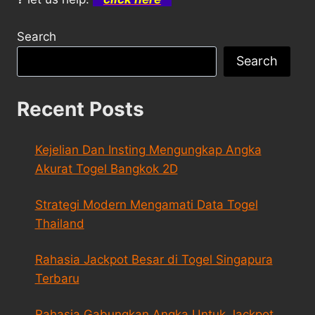
Search
Search
Recent Posts
Kejelian Dan Insting Mengungkap Angka
Akurat Togel Bangkok 2D
Strategi Modern Mengamati Data Togel
Thailand
Rahasia Jackpot Besar di Togel Singapura
Terbaru
Rahasia Gabungkan Angka Untuk Jackpot