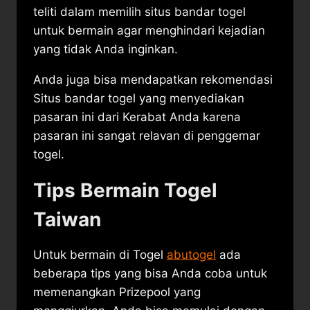
teliti dalam memilih situs bandar togel
untuk bermain agar menghindari kejadian
yang tidak Anda inginkan.
Anda juga bisa mendapatkan rekomendasi
Situs bandar togel yang menyediakan
pasaran ini dari Kerabat Anda karena
pasaran ini sangat relavan di penggemar
togel.
Tips Bermain Togel
Taiwan
Untuk bermain di Togel
abutogel
ada
beberapa tips yang bisa Anda coba untuk
memenangkan Prizepool yang