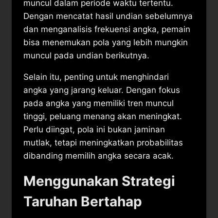
muncul dalam periode waktu tertentu.
Dengan mencatat hasil undian sebelumnya
dan menganalisis frekuensi angka, pemain
bisa menemukan pola yang lebih mungkin
muncul pada undian berikutnya.
Selain itu, penting untuk menghindari
angka yang jarang keluar. Dengan fokus
pada angka yang memiliki tren muncul
tinggi, peluang menang akan meningkat.
Perlu diingat, pola ini bukan jaminan
mutlak, tetapi meningkatkan probabilitas
dibanding memilih angka secara acak.
Menggunakan Strategi
Taruhan Bertahap