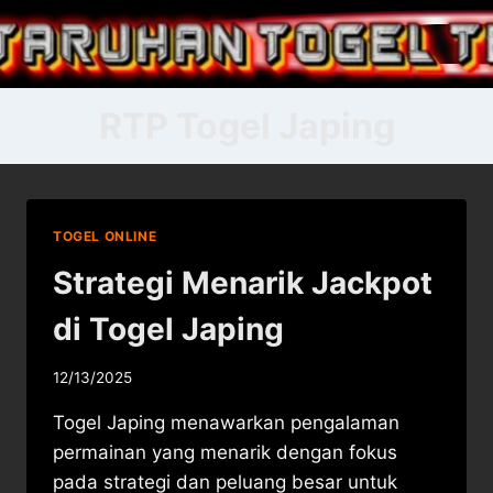
Skip
to
content
RTP Togel Japing
TOGEL ONLINE
Strategi Menarik Jackpot
di Togel Japing
12/13/2025
Togel Japing menawarkan pengalaman
permainan yang menarik dengan fokus
pada strategi dan peluang besar untuk