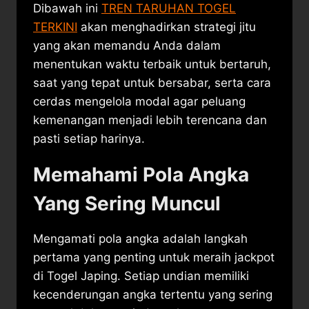
Dibawah ini
TREN TARUHAN TOGEL
TERKINI
akan menghadirkan strategi jitu
yang akan memandu Anda dalam
menentukan waktu terbaik untuk bertaruh,
saat yang tepat untuk bersabar, serta cara
cerdas mengelola modal agar peluang
kemenangan menjadi lebih terencana dan
pasti setiap harinya.
Memahami Pola Angka
Yang Sering Muncul
Mengamati pola angka adalah langkah
pertama yang penting untuk meraih jackpot
di Togel Japing. Setiap undian memiliki
kecenderungan angka tertentu yang sering