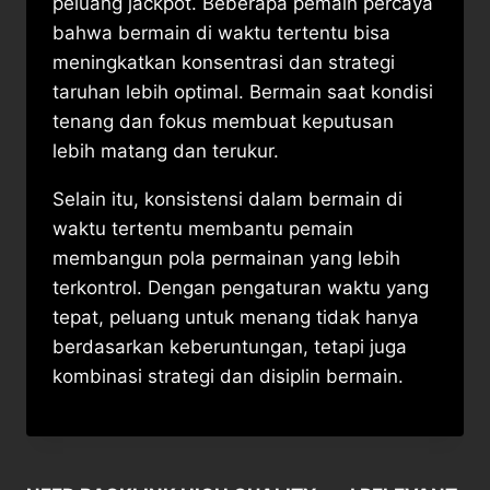
peluang jackpot. Beberapa pemain percaya
bahwa bermain di waktu tertentu bisa
meningkatkan konsentrasi dan strategi
taruhan lebih optimal. Bermain saat kondisi
tenang dan fokus membuat keputusan
lebih matang dan terukur.
Selain itu, konsistensi dalam bermain di
waktu tertentu membantu pemain
membangun pola permainan yang lebih
terkontrol. Dengan pengaturan waktu yang
tepat, peluang untuk menang tidak hanya
berdasarkan keberuntungan, tetapi juga
kombinasi strategi dan disiplin bermain.