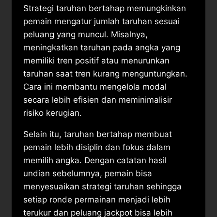
Strategi taruhan bertahap memungkinkan
pemain mengatur jumlah taruhan sesuai
peluang yang muncul. Misalnya,
meningkatkan taruhan pada angka yang
memiliki tren positif atau menurunkan
taruhan saat tren kurang menguntungkan.
Cara ini membantu mengelola modal
secara lebih efisien dan meminimalisir
risiko kerugian.
Selain itu, taruhan bertahap membuat
pemain lebih disiplin dan fokus dalam
memilih angka. Dengan catatan hasil
undian sebelumnya, pemain bisa
menyesuaikan strategi taruhan sehingga
setiap ronde permainan menjadi lebih
terukur dan peluang jackpot bisa lebih