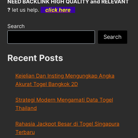
NEED BACKLINK HIGH QUALITY and RELEVANT
?
let us help.
click here
Search
Search
Recent Posts
Kejelian Dan Insting Mengungkap Angka
Akurat Togel Bangkok 2D
Strategi Modern Mengamati Data Togel
Thailand
Rahasia Jackpot Besar di Togel Singapura
Terbaru