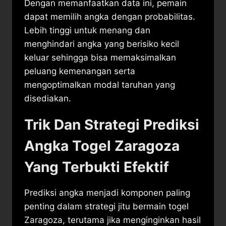
Dengan memanfaatkan data ini, pemain
dapat memilih angka dengan probabilitas.
Lebih tinggi untuk menang dan
menghindari angka yang berisiko kecil
keluar sehingga bisa memaksimalkan
peluang kemenangan serta
mengoptimalkan modal taruhan yang
disediakan.
Trik Dan Strategi Prediksi
Angka Togel Zaragoza
Yang Terbukti Efektif
Prediksi angka menjadi komponen paling
penting dalam strategi jitu bermain togel
Zaragoza, terutama jika menginginkan hasil