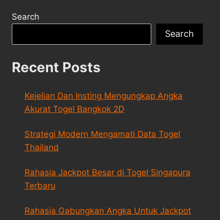
Search
Search
Recent Posts
Kejelian Dan Insting Mengungkap Angka
Akurat Togel Bangkok 2D
Strategi Modern Mengamati Data Togel
Thailand
Rahasia Jackpot Besar di Togel Singapura
Terbaru
Rahasia Gabungkan Angka Untuk Jackpot