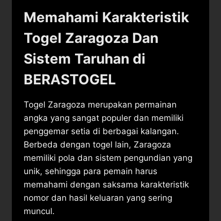
Memahami Karakteristik
Togel Zaragoza Dan
Sistem Taruhan di
BERASTOGEL
Togel Zaragoza merupakan permainan
angka yang sangat populer dan memiliki
penggemar setia di berbagai kalangan.
Berbeda dengan togel lain, Zaragoza
memiliki pola dan sistem pengundian yang
unik, sehingga para pemain harus
memahami dengan saksama karakteristik
nomor dan hasil keluaran yang sering
muncul.