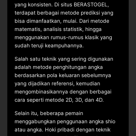
yang konsisten. Di situs BERASTOGEL,
terdapat berbagai metode prediksi yang
bisa dimanfaatkan, mulai. Dari metode
matematis, analisis statistik, hingga
menggunakan rumus-rumus klasik yang
sudah teruji keampuhannya.
Salah satu teknik yang sering digunakan
adalah metode penghitungan angka
berdasarkan pola keluaran sebelumnya
yang dijadikan referensi, kemudian
mengombinasikannya dengan berbagai
cara seperti metode 2D, 3D, dan 4D.
Selain itu, beberapa pemain
menggabungkan penggunaan angka shio
atau angka. Hoki pribadi dengan teknik