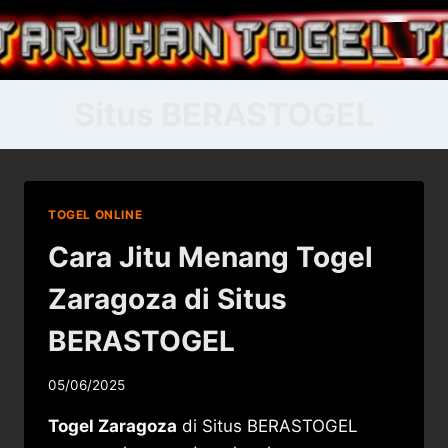
Skip
to
content
Situs BERASTOGEL
TOGEL ONLINE
Cara Jitu Menang Togel
Zaragoza di Situs
BERASTOGEL
05/06/2025
Togel Zaragoza
di Situs BERASTOGEL