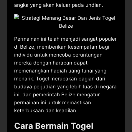
angka yang akan keluar pada undian.
Permainan ini telah menjadi sangat populer
di Belize, memberikan kesempatan bagi
individu untuk mencoba peruntungan
mereka dengan harapan dapat
memenangkan hadiah uang tunai yang
menarik. Togel merupakan bagian dari
budaya perjudian yang lebih luas di negara
ini, dan pemerintah Belize mengatur
permainan ini untuk memastikan
keterbukaan dan keadilan.
Cara Bermain Togel