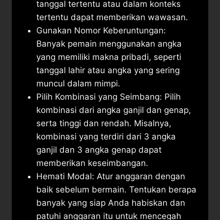
tanggal tertentu atau dalam konteks
tertentu dapat memberikan wawasan.
Gunakan Nomor Keberuntungan:
Banyak pemain menggunakan angka
yang memiliki makna pribadi, seperti
tanggal lahir atau angka yang sering
muncul dalam mimpi.
Pilih Kombinasi yang Seimbang: Pilih
kombinasi dari angka ganjil dan genap,
serta tinggi dan rendah. Misalnya,
kombinasi yang terdiri dari 3 angka
ganjil dan 3 angka genap dapat
memberikan keseimbangan.
Hemati Modal: Atur anggaran dengan
baik sebelum bermain. Tentukan berapa
banyak yang siap Anda habiskan dan
patuhi anggaran itu untuk mencegah