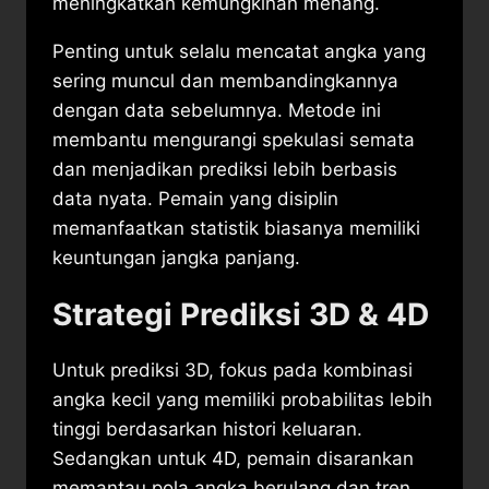
meningkatkan kemungkinan menang.
Penting untuk selalu mencatat angka yang
sering muncul dan membandingkannya
dengan data sebelumnya. Metode ini
membantu mengurangi spekulasi semata
dan menjadikan prediksi lebih berbasis
data nyata. Pemain yang disiplin
memanfaatkan statistik biasanya memiliki
keuntungan jangka panjang.
Strategi Prediksi 3D & 4D
Untuk prediksi 3D, fokus pada kombinasi
angka kecil yang memiliki probabilitas lebih
tinggi berdasarkan histori keluaran.
Sedangkan untuk 4D, pemain disarankan
memantau pola angka berulang dan tren