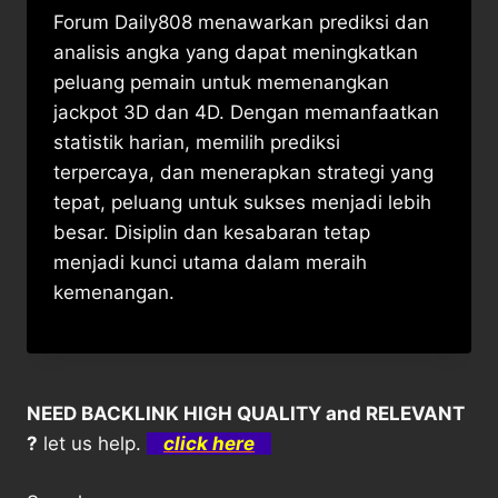
Forum Daily808 menawarkan prediksi dan
analisis angka yang dapat meningkatkan
peluang pemain untuk memenangkan
jackpot 3D dan 4D. Dengan memanfaatkan
statistik harian, memilih prediksi
terpercaya, dan menerapkan strategi yang
tepat, peluang untuk sukses menjadi lebih
besar. Disiplin dan kesabaran tetap
menjadi kunci utama dalam meraih
kemenangan.
NEED BACKLINK HIGH QUALITY and RELEVANT
?
let us help.
click here