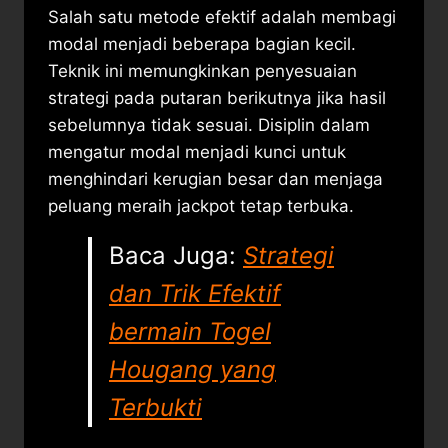
Salah satu metode efektif adalah membagi
modal menjadi beberapa bagian kecil.
Teknik ini memungkinkan penyesuaian
strategi pada putaran berikutnya jika hasil
sebelumnya tidak sesuai. Disiplin dalam
mengatur modal menjadi kunci untuk
menghindari kerugian besar dan menjaga
peluang meraih jackpot tetap terbuka.
Baca Juga:
Strategi
dan Trik Efektif
bermain Togel
Hougang yang
Terbukti