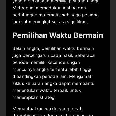
yang diperkirakan memiliki peluang tinggi.
Metode ini memadukan insting dan
perhitungan matematis sehingga peluang
jackpot meningkat secara signifikan.
Pemilihan Waktu Bermain
Selain angka, pemilihan waktu bermain
juga berpengaruh pada hasil. Beberapa
periode memiliki kecenderungan
munculnya angka tertentu lebih tinggi
dibandingkan periode lain. Mengamati
siklus keluaran angka dapat membantu
menentukan waktu terbaik untuk
menerapkan strategi.
Memanfaatkan waktu yang tepat,
dikombinasikan dengan strategi angka