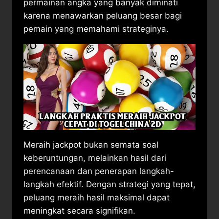
permainan angka yang banyak diminati
karena menawarkan peluang besar bagi
pemain yang memahami strateginya.
Meraih jackpot bukan semata soal
keberuntungan, melainkan hasil dari
perencanaan dan penerapan langkah-
langkah efektif. Dengan strategi yang tepat,
peluang meraih hasil maksimal dapat
meningkat secara signifikan.