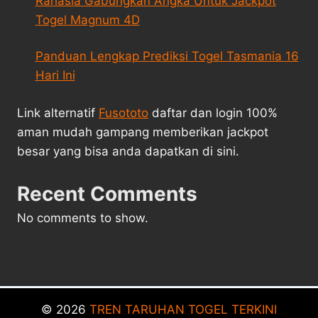
Rahasia Gabungkan Angka Untuk Jackpot
Togel Magnum 4D
Panduan Lengkap Prediksi Togel Tasmania 16
Hari Ini
Link alternatif
Fusototo
daftar dan login 100%
aman mudah gampang memberikan jackpot
besar yang bisa anda dapatkan di sini.
Recent Comments
No comments to show.
© 2026
TREN TARUHAN TOGEL TERKINI