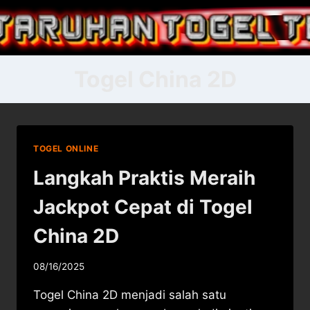
Skip
to
content
Togel China 2D
TOGEL ONLINE
Langkah Praktis Meraih
Jackpot Cepat di Togel
China 2D
08/16/2025
Togel China 2D menjadi salah satu