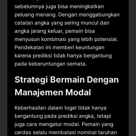
sebelumnya juga bisa meningkatkan
peluang menang. Dengan menggabungkan
catatan angka yang sering muncul dan
angka jarang keluar, pemain bisa
menyusun kombinasi yang lebih potensial.
Pendekatan ini memberi keuntungan
karena prediksi tidak hanya bergantung
pada keberuntungan semata.
Strategi Bermain Dengan
Manajemen Modal
Keberhasilan dalam togel tidak hanya
bergantung pada prediksi angka, tetapi
juga cara mengatur modal. Pemain yang
cerdas selalu membatasi nominal taruhan