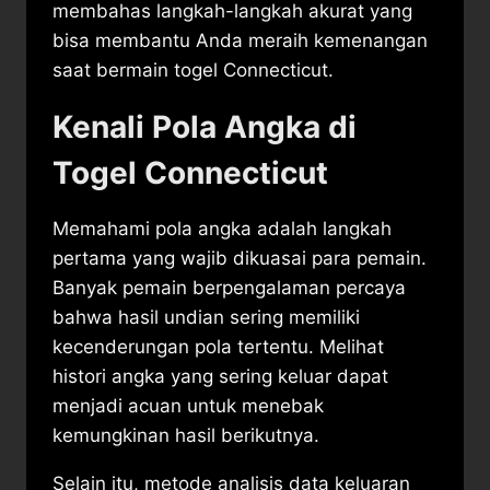
membahas langkah-langkah akurat yang
bisa membantu Anda meraih kemenangan
saat bermain togel Connecticut.
Kenali Pola Angka di
Togel Connecticut
Memahami pola angka adalah langkah
pertama yang wajib dikuasai para pemain.
Banyak pemain berpengalaman percaya
bahwa hasil undian sering memiliki
kecenderungan pola tertentu. Melihat
histori angka yang sering keluar dapat
menjadi acuan untuk menebak
kemungkinan hasil berikutnya.
Selain itu, metode analisis data keluaran