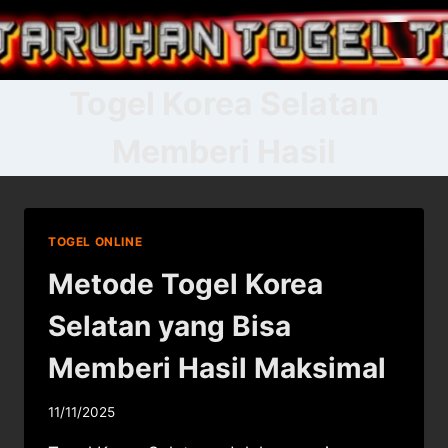
Skip
to
content
Togel Korea Selatan
Memberi Hasil
TOGEL ONLINE
Metode Togel Korea
Selatan yang Bisa
Memberi Hasil Maksimal
11/11/2025