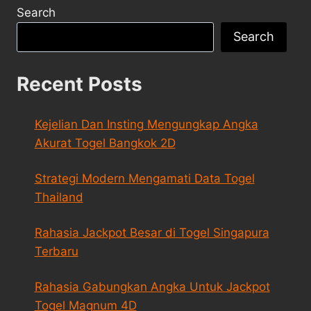
Search
Search
Recent Posts
Kejelian Dan Insting Mengungkap Angka
Akurat Togel Bangkok 2D
Strategi Modern Mengamati Data Togel
Thailand
Rahasia Jackpot Besar di Togel Singapura
Terbaru
Rahasia Gabungkan Angka Untuk Jackpot
Togel Magnum 4D