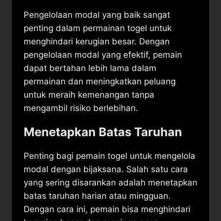
Pengelolaan modal yang baik sangat
penting dalam permainan togel untuk
menghindari kerugian besar. Dengan
pengelolaan modal yang efektif, pemain
dapat bertahan lebih lama dalam
permainan dan meningkatkan peluang
untuk meraih kemenangan tanpa
mengambil risiko berlebihan.
Menetapkan Batas Taruhan
Penting bagi pemain togel untuk mengelola
modal dengan bijaksana. Salah satu cara
yang sering disarankan adalah menetapkan
batas taruhan harian atau mingguan.
Dengan cara ini, pemain bisa menghindari