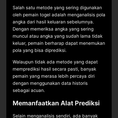
Salah satu metode yang sering digunakan
oleh pemain togel adalah menganalisis pola
angka dari hasil keluaran sebelumnya.
Dengan memeriksa angka yang sering
muncul atau angka yang sudah lama tidak
keluar, pemain berharap dapat menemukan
pola yang bisa diprediksi.
Walaupun tidak ada metode yang dapat
memprediksi hasil secara pasti, banyak
pemain yang merasa lebih percaya diri
dengan menggunakan data historis
sebagai acuan.
Memanfaatkan Alat Prediksi
Selain menganalisis sendiri, ada banyak