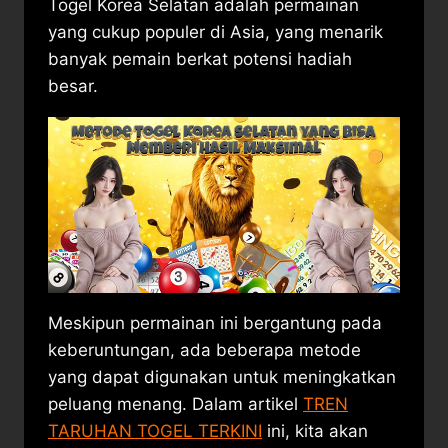
Togel Korea Selatan adalah permainan
yang cukup populer di Asia, yang menarik
banyak pemain berkat potensi hadiah
besar.
Meskipun permainan ini bergantung pada
keberuntungan, ada beberapa metode
yang dapat digunakan untuk meningkatkan
peluang menang. Dalam artikel
TREN
TARUHAN TOGEL TERKINI
ini, kita akan