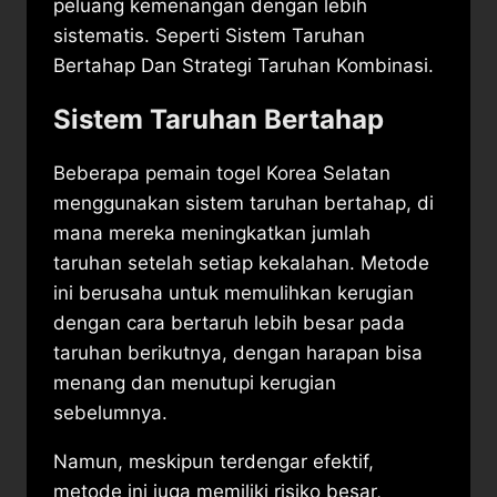
peluang kemenangan dengan lebih
sistematis. Seperti Sistem Taruhan
Bertahap Dan Strategi Taruhan Kombinasi.
Sistem Taruhan Bertahap
Beberapa pemain togel Korea Selatan
menggunakan sistem taruhan bertahap, di
mana mereka meningkatkan jumlah
taruhan setelah setiap kekalahan. Metode
ini berusaha untuk memulihkan kerugian
dengan cara bertaruh lebih besar pada
taruhan berikutnya, dengan harapan bisa
menang dan menutupi kerugian
sebelumnya.
Namun, meskipun terdengar efektif,
metode ini juga memiliki risiko besar,