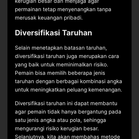
kerugian besar dan menjaga agar
permainan tetap menyenangkan tanpa
merusak keuangan pribadi.
Diversifikasi Taruhan
Selain menetapkan batasan taruhan,
diversifikasi taruhan juga merupakan cara
yang baik untuk meminimalkan risiko.
Pemain bisa memilih beberapa jenis
taruhan dengan berbagai kombinasi angka
untuk meningkatkan peluang kemenangan.
Diversifikasi taruhan ini dapat membantu
agar pemain tidak hanya bergantung pada
satu jenis angka atau pola, sehingga
mengurangi risiko kerugian besar.
Selanjutnya, kita akan membahas metode