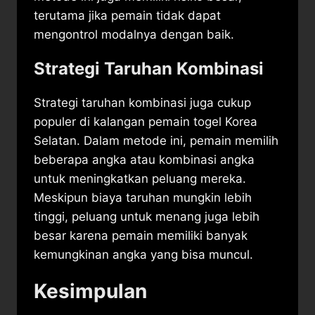
terutama jika pemain tidak dapat
mengontrol modalnya dengan baik.
Strategi Taruhan Kombinasi
Strategi taruhan kombinasi juga cukup
populer di kalangan pemain togel Korea
Selatan. Dalam metode ini, pemain memilih
beberapa angka atau kombinasi angka
untuk meningkatkan peluang mereka.
Meskipun biaya taruhan mungkin lebih
tinggi, peluang untuk menang juga lebih
besar karena pemain memiliki banyak
kemungkinan angka yang bisa muncul.
Kesimpulan